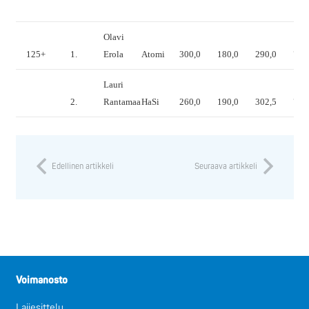
Olavi
125+
1.
Erola
Atomi
300,0
180,0
290,0
770
Lauri
2.
Rantamaa
HaSi
260,0
190,0
302,5
752
Edellinen artikkeli
Seuraava artikkeli
Voimanosto
Lajiesittely