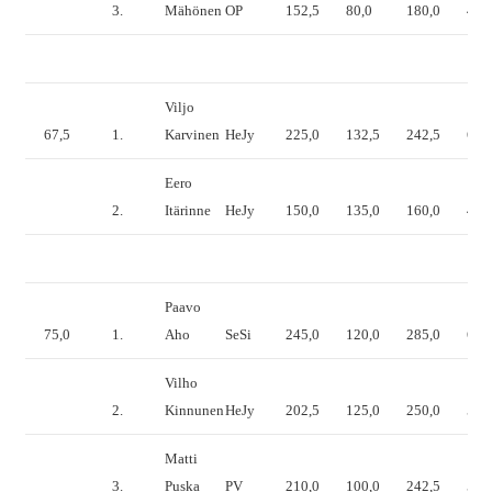
3.
Mähönen
OP
152,5
80,0
180,0
412
Viljo
67,5
1.
Karvinen
HeJy
225,0
132,5
242,5
600
Eero
2.
Itärinne
HeJy
150,0
135,0
160,0
445
Paavo
75,0
1.
Aho
SeSi
245,0
120,0
285,0
650
Vilho
2.
Kinnunen
HeJy
202,5
125,0
250,0
577
Matti
3.
Puska
PV
210,0
100,0
242,5
552