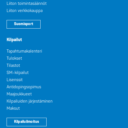
Liiton toimintasäännöt
Liiton verkkokauppa
Suomisport
Kilpailut
Tapahtumakalenteri
Tulokset
Tilastot
SM-kilpailut
Lisenssit
Antidopingsopimus
Maajoukkueet
Kilpailuiden järjestäminen
Maksut
Kilpailuilmoitus