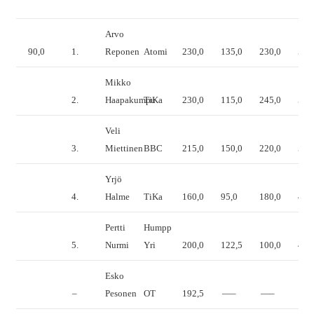
Arvo
90,0
1.
Reponen
Atomi
230,0
135,0
230,0
595
Mikko
2.
Haapakumpu
TiKa
230,0
115,0
245,0
590
Veli
3.
Miettinen
BBC
215,0
150,0
220,0
585
Yrjö
4.
Halme
TiKa
160,0
95,0
180,0
435
Pertti
Humpp
5.
Nurmi
Yri
200,0
122,5
100,0
422
Esko
–
Pesonen
OT
192,5
—–
—–
dis