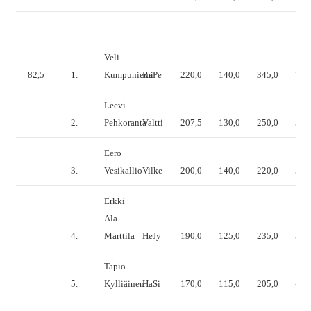
Veli
82,5
1.
Kumpuniemi
RaPe
220,0
140,0
345,0
705
Leevi
2.
Pehkoranta
Valtti
207,5
130,0
250,0
587
Eero
3.
Vesikallio
Vilke
200,0
140,0
220,0
560
Erkki
Ala-
4.
Marttila
HeJy
190,0
125,0
235,0
550
Tapio
5.
Kylliäinen
HaSi
170,0
115,0
205,0
490