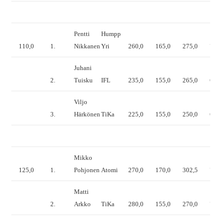
Pentti
Humpp
110,0
1.
Nikkanen
Yri
260,0
165,0
275,0
700
Juhani
2.
Tuisku
IFL
235,0
155,0
265,0
655
Viljo
3.
Härkönen
TiKa
225,0
155,0
250,0
630
Mikko
125,0
1.
Pohjonen
Atomi
270,0
170,0
302,5
742
Matti
2.
Arkko
TiKa
280,0
155,0
270,0
705