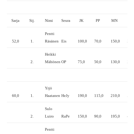
Sarja
Sij.
Nimi
Seura
JK
PP
MN
YT
Pentti
52,0
1.
Räsänen
Eis
100,0
70,0
150,0
320
Heikki
2.
Mähönen
OP
75,0
50,0
130,0
255
Yrjö
60,0
1.
Haatanen
HeJy
190,0
115,0
210,0
515
Sulo
2.
Luiro
RaPe
150,0
90,0
195,0
435
Pentti