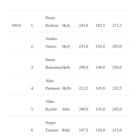
Pentti
100,0
1.
Kurkela
HeJy
245,0
182,5
272,5
700
Veikko
2.
Vainio
HeJy
235,0
145,0
265,0
645
Ilmari
3.
Rantamaa
HaSi
200,0
140,0
250,0
590
Alpo
4.
Partanen
HyPo
212,5
145,0
232,5
590
Vilho
5.
Kytölä
JäVo
200,0
135,0
245,0
580
Seppo
6.
Tiainen
RiKi
197,5
150,0
215,0
562