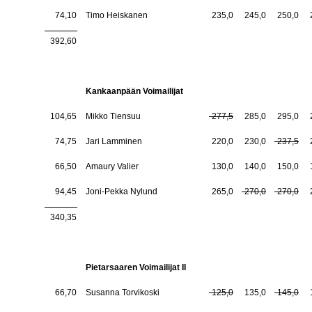
74,10
Timo Heiskanen
235,0
245,0
250,0
392,60
Kankaanpään Voimailijat
104,65
Mikko Tiensuu
-277,5
285,0
295,0
74,75
Jari Lamminen
220,0
230,0
-237,5
66,50
Amaury Valier
130,0
140,0
150,0
94,45
Joni-Pekka Nylund
265,0
-270,0
-270,0
340,35
Pietarsaaren Voimailijat II
66,70
Susanna Torvikoski
-125,0
135,0
-145,0