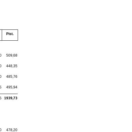
Pist.
0
509,68
0
448,35
0
485,76
5
495,94
5
1939,73
0
478,20