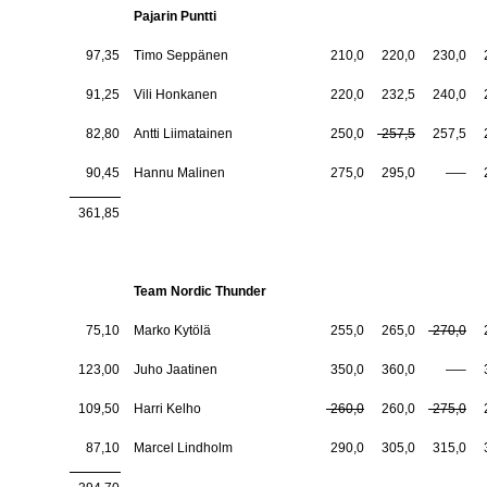
Pajarin Puntti
97,35
Timo Seppänen
210,0
220,0
230,0
91,25
Vili Honkanen
220,0
232,5
240,0
82,80
Antti Liimatainen
250,0
-257,5
257,5
90,45
Hannu Malinen
275,0
295,0
—–
361,85
Team Nordic Thunder
75,10
Marko Kytölä
255,0
265,0
-270,0
123,00
Juho Jaatinen
350,0
360,0
—–
109,50
Harri Kelho
-260,0
260,0
-275,0
87,10
Marcel Lindholm
290,0
305,0
315,0