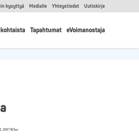
in kysyttyä
Medialle
Yhteystiedot
Uutiskirje
kohtaista
Tapahtumat
eVoimanostaja
na
1.2007/KSor