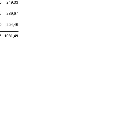
0
249,33
5
289,67
0
254,46
5
1081,49