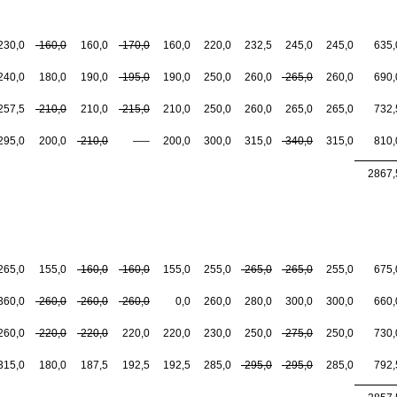
230,0
-160,0
160,0
-170,0
160,0
220,0
232,5
245,0
245,0
635,
240,0
180,0
190,0
-195,0
190,0
250,0
260,0
-265,0
260,0
690,
257,5
-210,0
210,0
-215,0
210,0
250,0
260,0
265,0
265,0
732,
295,0
200,0
-210,0
—–
200,0
300,0
315,0
-340,0
315,0
810,
2867,
265,0
155,0
-160,0
-160,0
155,0
255,0
-265,0
-265,0
255,0
675,
360,0
-260,0
-260,0
-260,0
0,0
260,0
280,0
300,0
300,0
660,
260,0
-220,0
-220,0
220,0
220,0
230,0
250,0
-275,0
250,0
730,
315,0
180,0
187,5
192,5
192,5
285,0
-295,0
-295,0
285,0
792,