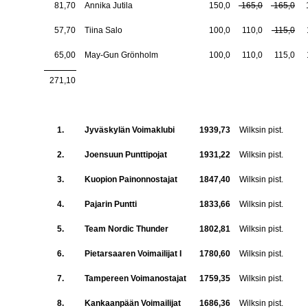
81,70
Annika Jutila
150,0
-165,0
-165,0
57,70
Tiina Salo
100,0
110,0
-115,0
65,00
May-Gun Grönholm
100,0
110,0
115,0
271,10
1.
Jyväskylän Voimaklubi
1939,73
Wilksin pist.
2.
Joensuun Punttipojat
1931,22
Wilksin pist.
3.
Kuopion Painonnostajat
1847,40
Wilksin pist.
4.
Pajarin Puntti
1833,66
Wilksin pist.
5.
Team Nordic Thunder
1802,81
Wilksin pist.
6.
Pietarsaaren Voimailijat I
1780,60
Wilksin pist.
7.
Tampereen Voimanostajat
1759,35
Wilksin pist.
8.
Kankaanpään Voimailijat
1686,36
Wilksin pist.