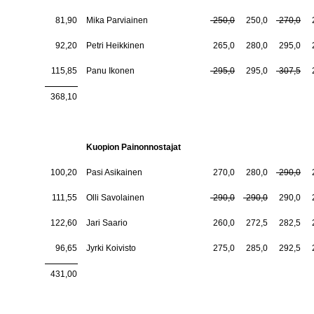
81,90
Mika Parviainen
-250,0
250,0
-270,0
92,20
Petri Heikkinen
265,0
280,0
295,0
115,85
Panu Ikonen
-295,0
295,0
-307,5
368,10
Kuopion Painonnostajat
100,20
Pasi Asikainen
270,0
280,0
-290,0
111,55
Olli Savolainen
-290,0
-290,0
290,0
122,60
Jari Saario
260,0
272,5
282,5
96,65
Jyrki Koivisto
275,0
285,0
292,5
431,00