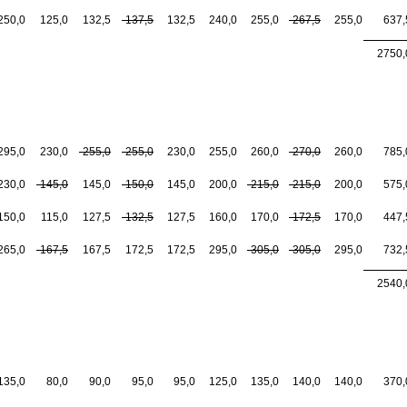
250,0
125,0
132,5
-137,5
132,5
240,0
255,0
-267,5
255,0
637,
2750,
295,0
230,0
-255,0
-255,0
230,0
255,0
260,0
-270,0
260,0
785,
230,0
-145,0
145,0
-150,0
145,0
200,0
-215,0
-215,0
200,0
575,
150,0
115,0
127,5
-132,5
127,5
160,0
170,0
-172,5
170,0
447,
265,0
-167,5
167,5
172,5
172,5
295,0
-305,0
-305,0
295,0
732,
2540,
135,0
80,0
90,0
95,0
95,0
125,0
135,0
140,0
140,0
370,