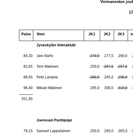
Voimanoston jouk
17
Paino
Nimi
JK1
JK2
JK3
t
Jyväskylän Voimaklubi
84,20
Jani Närhi
-270,0
277,5
290,0
82,65
Tero Mäkinen
250,0
-257,5
-257,5
88,65
Petri Lampila
-280,0
285,0
-295,0
96,40
Mikael Mäkinen
285,0
300,0
-310,0
351,90
Joensuun Punttipojat
78,15
Samuel Lappalainen
250,0
260,0
265,0