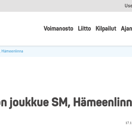
Use
Voimanosto
Liitto
Kilpailut
Ajan
, Hämeenlinna
on joukkue SM, Hämeenlin
17.1