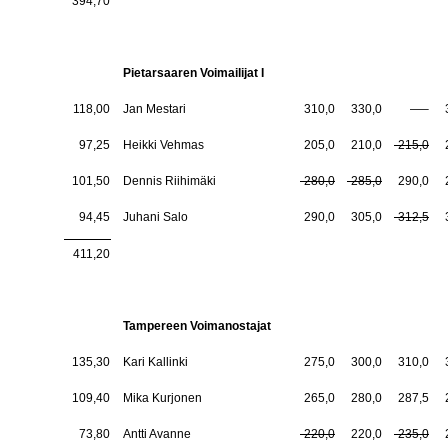
394,70
Pietarsaaren Voimailijat I
118,00
Jan Mestari
310,0
330,0
—–
97,25
Heikki Vehmas
205,0
210,0
-215,0
101,50
Dennis Riihimäki
-280,0
-285,0
290,0
94,45
Juhani Salo
290,0
305,0
-312,5
411,20
Tampereen Voimanostajat
135,30
Kari Kallinki
275,0
300,0
310,0
109,40
Mika Kurjonen
265,0
280,0
287,5
73,80
Antti Avanne
-220,0
220,0
-235,0