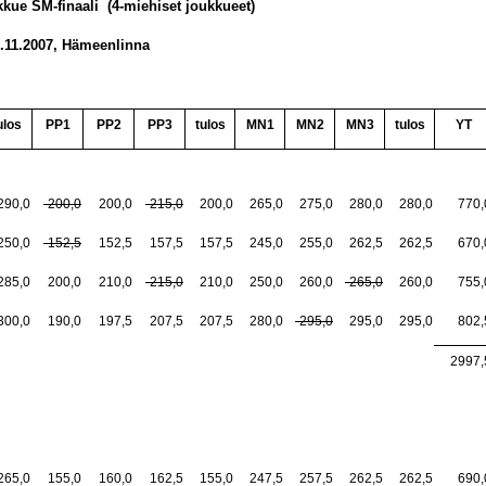
kue SM-finaali
(4-miehiset joukkueet)
.11.2007, Hämeenlinna
ulos
PP1
PP2
PP3
tulos
MN1
MN2
MN3
tulos
YT
290,0
-200,0
200,0
-215,0
200,0
265,0
275,0
280,0
280,0
770,
250,0
-152,5
152,5
157,5
157,5
245,0
255,0
262,5
262,5
670,
285,0
200,0
210,0
-215,0
210,0
250,0
260,0
-265,0
260,0
755,
300,0
190,0
197,5
207,5
207,5
280,0
-295,0
295,0
295,0
802,
2997,
265,0
155,0
160,0
162,5
155,0
247,5
257,5
262,5
262,5
690,