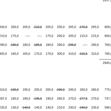
2857,
330,0
200,0
205,0
-210,0
205,0
250,0
265,0
-270,0
265,0
800,
210,0
175,0
—–
—–
175,0
200,0
205,0
215,0
215,0
600,
290,0
-180,0
180,0
-185,0
180,0
290,0
-295,0
—–
290,0
760,
305,0
160,0
165,0
170,0
170,0
300,0
310,0
-315,0
310,0
785,
2945,
310,0
-190,0
195,0
205,0
205,0
-200,0
200,0
260,0
260,0
775,
287,5
185,0
190,0
-195,0
190,0
260,0
270,0
-277,5
270,0
747,
220,0
130,0
-140,0
140,0
140,0
210,0
230,0
-240,0
230,0
590,