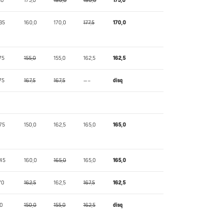
10
175,0
180,0
180,0
175,0
35
160,0
170,0
177,5
170,0
75
155,0
155,0
162,5
162,5
75
167,5
167,5
—–
disq
75
150,0
162,5
165,0
165,0
45
160,0
165,0
165,0
165,0
70
162,5
162,5
167,5
162,5
10
150,0
155,0
162,5
disq