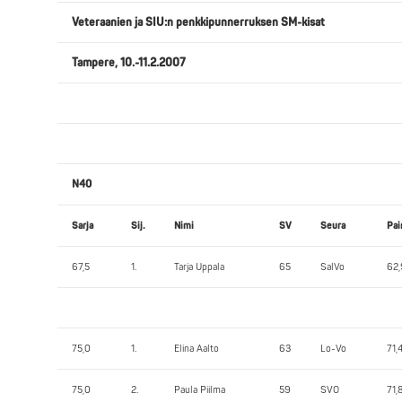
Veteraanien ja SIU:n penkkipunnerruksen SM-kisat
Tampere, 10.-11.2.2007
N40
Sarja
Sij.
Nimi
SV
Seura
Pai
67,5
1.
Tarja Uppala
65
SalVo
62
75,0
1.
Elina Aalto
63
Lo-Vo
71,
75,0
2.
Paula Piilma
59
SVO
71,