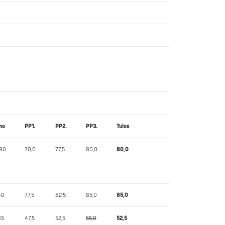
no
PP1.
PP2.
PP3.
Tulos
,90
70,0
77,5
80,0
80,0
40
77,5
82,5
85,0
85,0
85
47,5
52,5
55,0
52,5