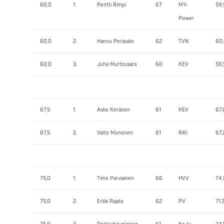
60,0
1.
Pentti Rimpi
67
MY-
59
Power
60,0
2.
Hannu Peräsalo
62
TVN
60
60,0
3.
Juha Murtovaara
60
KEV
59,
67,5
1.
Asko Keränen
61
KEV
67,
67,5
2.
Valto Mononen
61
RiKi
67,
75,0
1.
Timo Parviainen
66
HVV
74
75,0
2.
Erkki Rajala
62
PV
71,