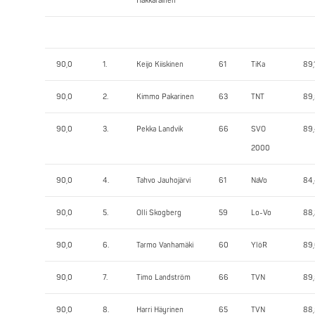
Hakkarainen
90,0
1.
Keijo Kiiskinen
61
TiKa
89,
90,0
2.
Kimmo Pakarinen
63
TNT
89,
90,0
3.
Pekka Landvik
66
SVO
89
2000
90,0
4.
Tahvo Jauhojärvi
61
NaVo
84
90,0
5.
Olli Skogberg
59
Lo-Vo
88,
90,0
6.
Tarmo Vanhamäki
60
YlöR
89
90,0
7.
Timo Landström
66
TVN
89
90,0
8.
Harri Häyrinen
65
TVN
88,