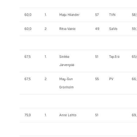
60,0
1.
Maiju Hilander
57
TVN
58
60,0
2.
Ritva Vainio
49
SalVo
59,
67,5
1.
Sinikka
51
Tap.Erä
65,
Järvenpää
67,5
2.
May-Gun
55
PV
66
Grönholm
75,0
1.
Anne Lehto
51
69,