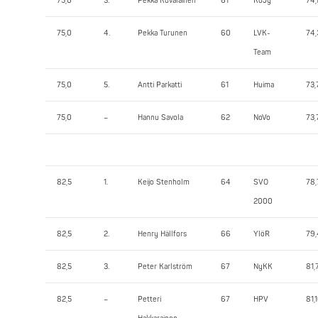
75,0
3.
Pekka Kovalainen
61
KoJy
74,
75,0
4.
Pekka Turunen
60
LVK-
74,
Team
75,0
5.
Antti Parkatti
61
Huima
73,
75,0
–
Hannu Savola
62
NoVo
73,
82,5
1.
Keijo Stenholm
64
SVO
78,
2000
82,5
2.
Henry Hällfors
66
YlöR
79,
82,5
3.
Peter Karlström
67
NyKK
81,
82,5
–
Petteri
67
HPV
81,