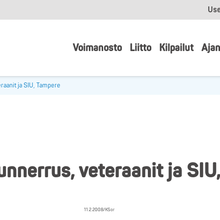
Use
Voimanosto
Liitto
Kilpailut
Ajan
raanit ja SIU, Tampere
nnerrus, veteraanit ja SIU
11.2.2008/KSor