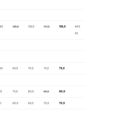
,85
135,0
135,0
141,0
135,0
N40
PE
80
65,0
70,0
75,0
75,0
20
75,0
80,0
85,0
80,0
10
60,0
65,0
70,0
70,0