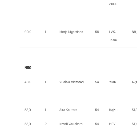
2000
90,0
1.
Merja Mynttinen
58
LVK-
89
Team
N50
48,0
1.
Vuokko Viitasaari
54
YlöR
47,
52,0
1.
Aira Knutars
54
KajKu
51,
52,0
2.
Irmeli Vaulakorpi
54
HPV
51,