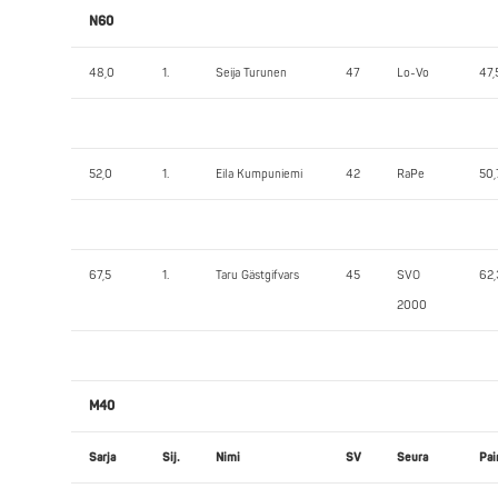
N60
48,0
1.
Seija Turunen
47
Lo-Vo
47,
52,0
1.
Eila Kumpuniemi
42
RaPe
50,
67,5
1.
Taru Gästgifvars
45
SVO
62,
2000
M40
Sarja
Sij.
Nimi
SV
Seura
Pai