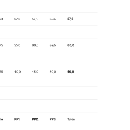
50
52,5
57,5
60,0
57,5
75
55,0
60,0
62,5
60,0
35
40,0
45,0
50,0
50,0
no
PP1.
PP2.
PP3.
Tulos