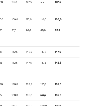
,90
115,0
122,5
—–
122,5
,00
100,0
110,0
110,0
100,0
55
87,5
95,0
95,0
87,5
05
142,5
142,5
147,5
147,5
25
142,5
147,5
147,5
142,5
,80
190,0
192,5
195,0
195,0
35
180,0
185,0
192,5
185,0