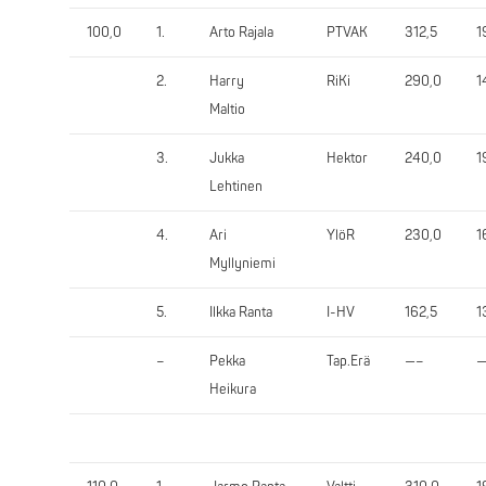
100,0
1.
Arto Rajala
PTVAK
312,5
1
2.
Harry
RiKi
290,0
1
Maltio
3.
Jukka
Hektor
240,0
1
Lehtinen
4.
Ari
YlöR
230,0
1
Myllyniemi
5.
Ilkka Ranta
I-HV
162,5
1
–
Pekka
Tap.Erä
—–
—
Heikura