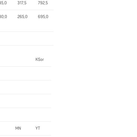
85,0
317,5
792,5
80,0
265,0
695,0
KSor
MN
YT