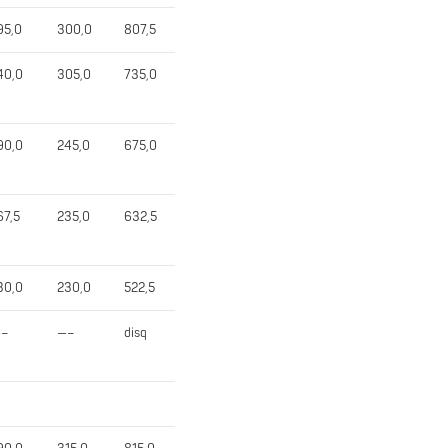
95,0
300,0
807,5
40,0
305,0
735,0
90,0
245,0
675,0
67,5
235,0
632,5
30,0
230,0
522,5
–
—–
disq