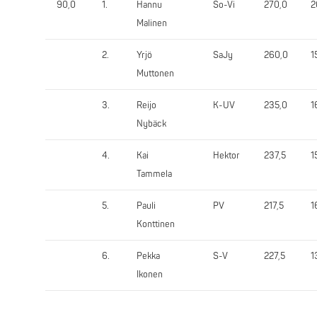
90,0
1.
Hannu
So-Vi
270,0
2
Malinen
2.
Yrjö
SaJy
260,0
1
Muttonen
3.
Reijo
K-UV
235,0
1
Nybäck
4.
Kai
Hektor
237,5
1
Tammela
5.
Pauli
PV
217,5
1
Konttinen
6.
Pekka
S-V
227,5
1
Ikonen