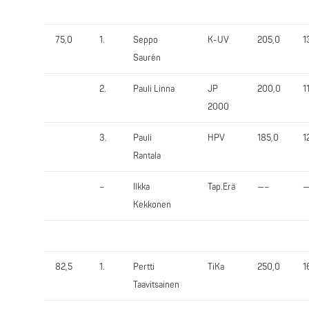
75,0
1.
Seppo
K-UV
205,0
1
Saurén
2.
Pauli Linna
JP
200,0
1
2000
3.
Pauli
HPV
185,0
1
Rantala
–
Ilkka
Tap.Erä
—–
—
Kekkonen
82,5
1.
Pertti
TiKa
250,0
1
Taavitsainen