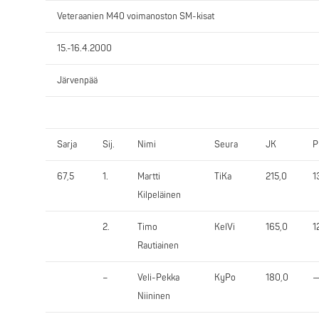
Veteraanien M40 voimanoston SM-kisat
15.-16.4.2000
Järvenpää
Sarja
Sij.
Nimi
Seura
JK
P
67,5
1.
Martti
TiKa
215,0
1
Kilpeläinen
2.
Timo
KelVi
165,0
1
Rautiainen
–
Veli-Pekka
KyPo
180,0
—
Niininen