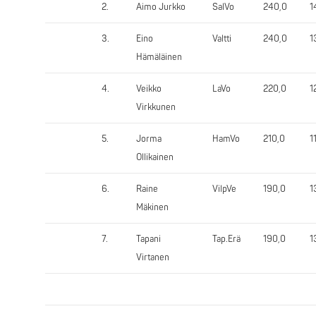
2.
Aimo Jurkko
SalVo
240,0
1
3.
Eino
Valtti
240,0
1
Hämäläinen
4.
Veikko
LaVo
220,0
1
Virkkunen
5.
Jorma
HamVo
210,0
1
Ollikainen
6.
Raine
VilpVe
190,0
1
Mäkinen
7.
Tapani
Tap.Erä
190,0
1
Virtanen