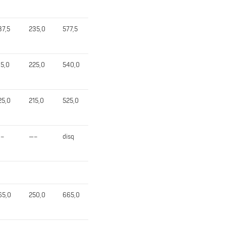
37,5
235,0
577,5
15,0
225,0
540,0
25,0
215,0
525,0
–
—–
disq
65,0
250,0
665,0