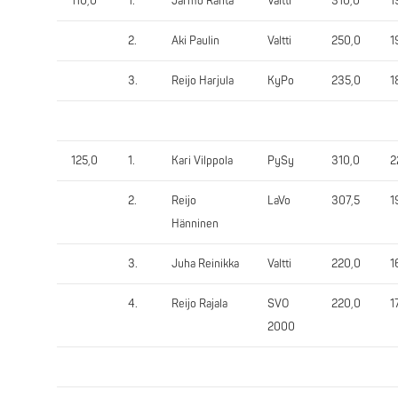
110,0
1.
Jarmo Ranta
Valtti
310,0
1
2.
Aki Paulin
Valtti
250,0
1
3.
Reijo Harjula
KyPo
235,0
1
125,0
1.
Kari Vilppola
PySy
310,0
2
2.
Reijo
LaVo
307,5
1
Hänninen
3.
Juha Reinikka
Valtti
220,0
1
4.
Reijo Rajala
SVO
220,0
1
2000