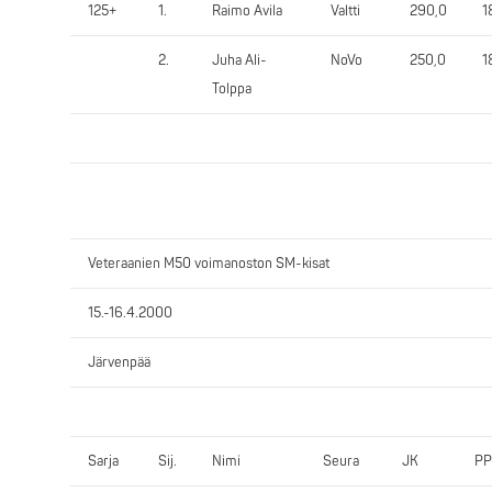
125+
1.
Raimo Avila
Valtti
290,0
1
2.
Juha Ali-
NoVo
250,0
1
Tolppa
Veteraanien M50 voimanoston SM-kisat
15.-16.4.2000
Järvenpää
Sarja
Sij.
Nimi
Seura
JK
PP