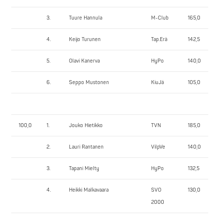
3.
Tuure Hannula
M-Club
165,0
4.
Keijo Turunen
Tap.Erä
142,5
5.
Olavi Kanerva
HyPo
140,0
6.
Seppo Mustonen
KiuJä
105,0
100,0
1.
Jouko Hietikko
TVN
185,0
2.
Lauri Rantanen
VilpVe
140,0
3.
Tapani Mielty
HyPo
132,5
4.
Heikki Malkavaara
SVO
130,0
2000