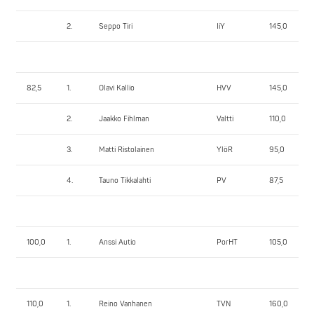
2.
Seppo Tiri
IiY
145,0
82,5
1.
Olavi Kallio
HVV
145,0
2.
Jaakko Fihlman
Valtti
110,0
3.
Matti Ristolainen
YlöR
95,0
4.
Tauno Tikkalahti
PV
87,5
100,0
1.
Anssi Autio
PorHT
105,0
110,0
1.
Reino Vanhanen
TVN
160,0