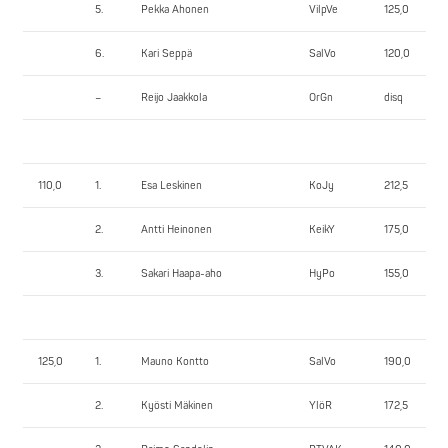
5.
Pekka Ahonen
VilpVe
125,0
6.
Kari Seppä
SalVo
120,0
–
Reijo Jaakkola
OrGn
disq
110,0
1.
Esa Leskinen
KoJy
212,5
2.
Antti Heinonen
KeikY
175,0
3.
Sakari Haapa-aho
HyPo
155,0
125,0
1.
Mauno Kontto
SalVo
190,0
2.
Kyösti Mäkinen
YlöR
172,5