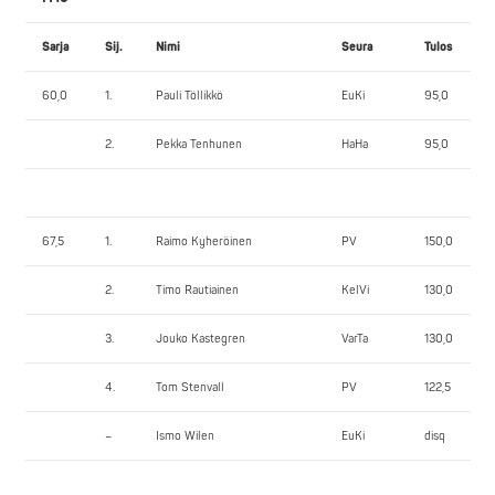
Sarja
Sij.
Nimi
Seura
Tulos
60,0
1.
Pauli Töllikkö
EuKi
95,0
2.
Pekka Tenhunen
HaHa
95,0
67,5
1.
Raimo Kyheröinen
PV
150,0
2.
Timo Rautiainen
KelVi
130,0
3.
Jouko Kastegren
VarTa
130,0
4.
Tom Stenvall
PV
122,5
–
Ismo Wilen
EuKi
disq