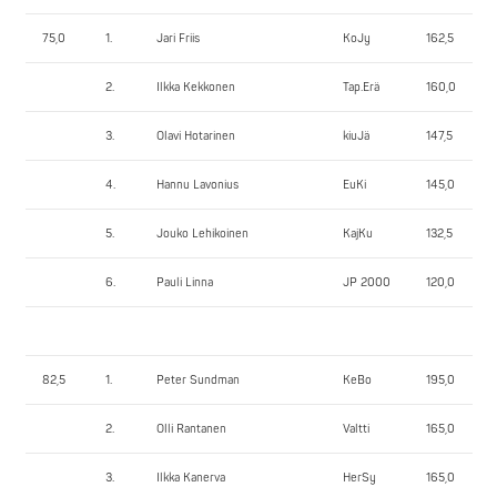
75,0
1.
Jari Friis
KoJy
162,5
2.
Ilkka Kekkonen
Tap.Erä
160,0
3.
Olavi Hotarinen
kiuJä
147,5
4.
Hannu Lavonius
EuKi
145,0
5.
Jouko Lehikoinen
KajKu
132,5
6.
Pauli Linna
JP 2000
120,0
82,5
1.
Peter Sundman
KeBo
195,0
2.
Olli Rantanen
Valtti
165,0
3.
Ilkka Kanerva
HerSy
165,0