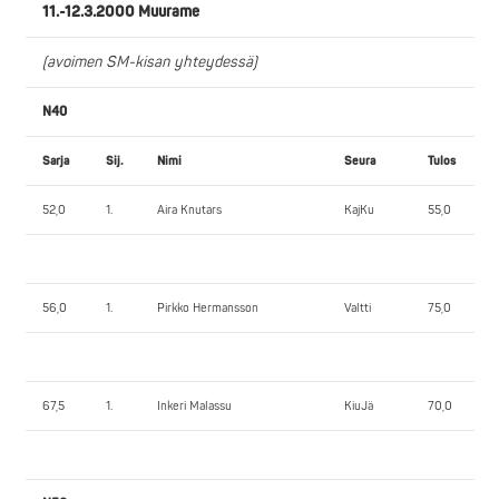
11.-12.3.2000 Muurame
(avoimen SM-kisan yhteydessä)
N40
Sarja
Sij.
Nimi
Seura
Tulos
52,0
1.
Aira Knutars
KajKu
55,0
56,0
1.
Pirkko Hermansson
Valtti
75,0
67,5
1.
Inkeri Malassu
KiuJä
70,0