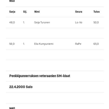
N50
Sarja
Sij.
Nimi
Seura
Tulos
48,0
1.
Seija Turunen
Lo-Vo
50,0
56,0
1.
Eila Kumpuniemi
RaPe
65,0
Penkkipunnerruksen veteraanien SM-kisat
22.4.2000 Salo
M40