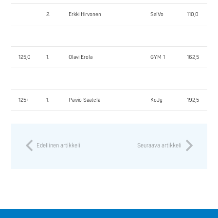
2.
Erkki Hirvonen
SalVo
110,0
125,0
1.
Olavi Erola
GYM 1
162,5
125+
1.
Päiviö Säätelä
KoJy
192,5
Edellinen artikkeli
Seuraava artikkeli