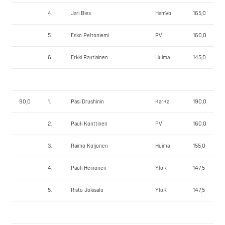
4.
Jari Bies
HamVo
165,0
5.
Esko Peltoniemi
PV
160,0
6.
Erkki Rautiainen
Huima
145,0
90,0
1.
Pasi Drushinin
KarKa
190,0
2.
Pauli Konttinen
PV
160,0
3.
Raimo Koljonen
Huima
155,0
4.
Pauli Heinonen
YlöR
147,5
5.
Risto Jokisalo
YlöR
147,5