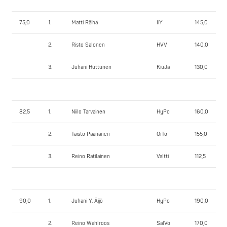
75,0
1.
Matti Räihä
IiY
145,0
2.
Risto Salonen
HVV
140,0
3.
Juhani Huttunen
KiuJä
130,0
82,5
1.
Niilo Tarvainen
HyPo
160,0
2.
Taisto Paananen
OrTo
155,0
3.
Reino Ratilainen
Valtti
112,5
90,0
1.
Juhani Y. Äijö
HyPo
190,0
2.
Reino Wahlroos
SalVo
170,0