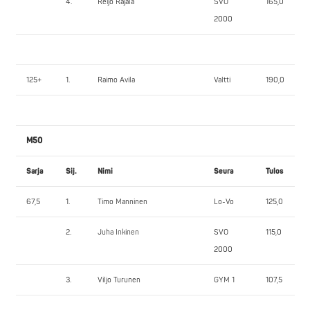
4.
Reijo Rajala
SVO
165,0
2000
125+
1.
Raimo Avila
Valtti
190,0
M50
Sarja
Sij.
Nimi
Seura
Tulos
67,5
1.
Timo Manninen
Lo-Vo
125,0
2.
Juha Inkinen
SVO
115,0
2000
3.
Viljo Turunen
GYM 1
107,5