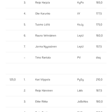
3.
Reijo Harjula
KyPo
185,0
4.
Oke Karunko
IiY
177,5
5.
Tuomo Löllö
KoJy
175,0
6.
Rauno Vehniäinen
LepU
160,0
7.
Jorma Nyyssönen
LepU
157,5
–
Timo Rantala
PV
disq
125,0
1.
Kari Vilppola
PySy
210,0
2.
Reijo Hänninen
LaVo
187,5
3.
Ekke Rikka
JoBoNos
180,0