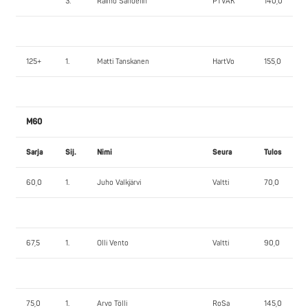
3.
Raimo Sandelin
PTVAK
140,0
125+
1.
Matti Tanskanen
HartVo
155,0
M60
Sarja
Sij.
Nimi
Seura
Tulos
60,0
1.
Juho Valkjärvi
Valtti
70,0
67,5
1.
Olli Vento
Valtti
90,0
75,0
1.
Arvo Tölli
RoSa
145,0