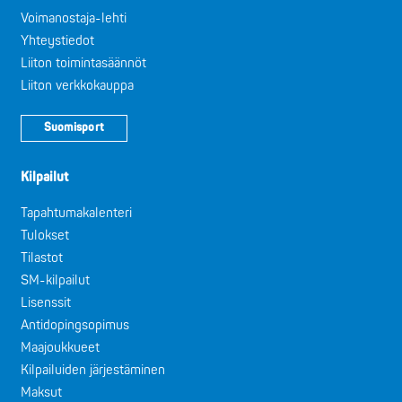
Voimanostaja-lehti
Yhteystiedot
Liiton toimintasäännöt
Liiton verkkokauppa
Suomisport
Kilpailut
Tapahtumakalenteri
Tulokset
Tilastot
SM-kilpailut
Lisenssit
Antidopingsopimus
Maajoukkueet
Kilpailuiden järjestäminen
Maksut