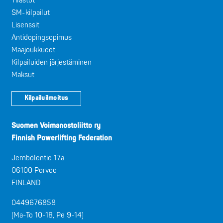
Tilastot
SM-kilpailut
Lisenssit
Antidopingsopimus
Maajoukkueet
Kilpailuiden järjestäminen
Maksut
Kilpailuilmoitus
Suomen Voimanostoliitto ry
Finnish Powerlifting Federation
Jernbölentie 17a
06100 Porvoo
FINLAND
0449676858
(Ma-To 10-18, Pe 9-14)