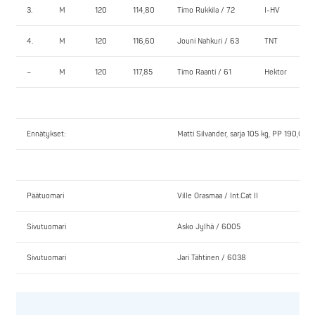
3.
M
120
114,80
Timo Rukkila / 72
I-HV
4.
M
120
116,60
Jouni Nahkuri / 63
TNT
–
M
120
117,85
Timo Raanti / 61
Hektor
Ennätykset:
Matti Silvander, sarja 105 kg, PP 190,0 k
Päätuomari
Ville Orasmaa / Int.Cat II
Sivutuomari
Asko Jylhä / 6005
Sivutuomari
Jari Tähtinen / 6038