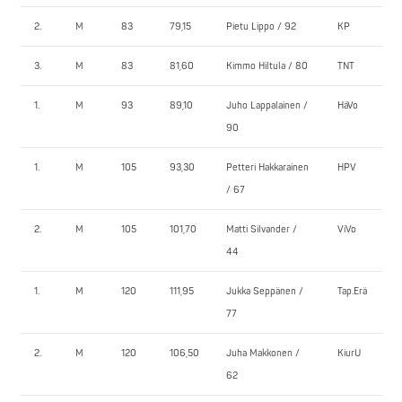
2.
M
83
79,15
Pietu Lippo / 92
KP
3.
M
83
81,60
Kimmo Hiltula / 80
TNT
1.
M
93
89,10
Juho Lappalainen /
HäVo
90
1.
M
105
93,30
Petteri Hakkarainen
HPV
/ 67
2.
M
105
101,70
Matti Silvander /
ViVo
44
1.
M
120
111,95
Jukka Seppänen /
Tap.Erä
77
2.
M
120
106,50
Juha Makkonen /
KiurU
62