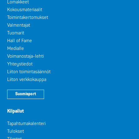
Lomakkeet
Kokousmateriaalit
Toimintakertomukset
Valmentajat
Tuomarit
Hall of Fame
Medialle
Voimanostaja-lehti
Yhteystiedot
Liiton toimintasäännöt
Liiton verkkokauppa
Suomisport
Kilpailut
Tapahtumakalenteri
Tulokset