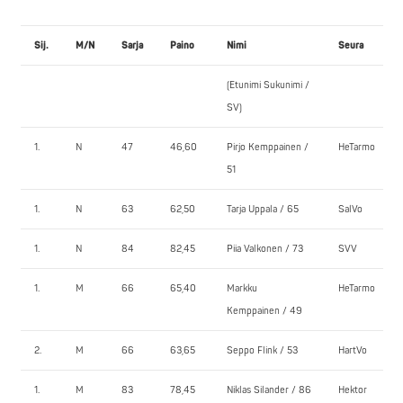
Sij.
M/N
Sarja
Paino
Nimi
Seura
(Etunimi Sukunimi /
SV)
1.
N
47
46,60
Pirjo Kemppainen /
HeTarmo
51
1.
N
63
62,50
Tarja Uppala / 65
SalVo
1.
N
84
82,45
Piia Valkonen / 73
SVV
1.
M
66
65,40
Markku
HeTarmo
Kemppainen / 49
2.
M
66
63,65
Seppo Flink / 53
HartVo
1.
M
83
78,45
Niklas Silander / 86
Hektor