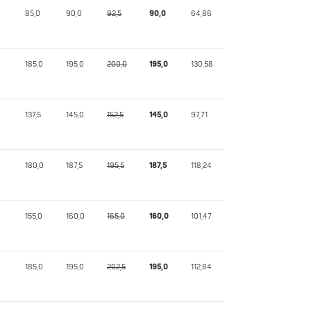
85,0
90,0
92,5
90,0
64,86
185,0
195,0
200,0
195,0
130,58
137,5
145,0
152,5
145,0
97,71
180,0
187,5
195,5
187,5
118,24
155,0
160,0
165,0
160,0
101,47
185,0
195,0
202,5
195,0
112,84