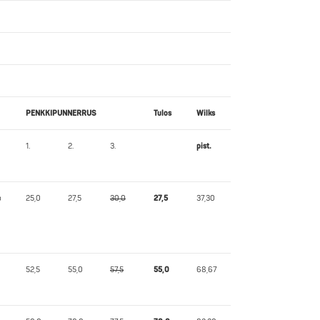
PENKKIPUNNERRUS
Tulos
Wilks
1.
2.
3.
pist.
o
25,0
27,5
30,0
27,5
37,30
52,5
55,0
57,5
55,0
68,67