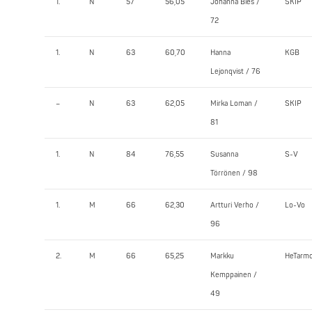
1.
N
57
56,05
Johanna Bies /
SKIP
72
1.
N
63
60,70
Hanna
KGB
Lejonqvist / 76
–
N
63
62,05
Mirka Loman /
SKIP
81
1.
N
84
76,55
Susanna
S-V
Törrönen / 98
1.
M
66
62,30
Artturi Verho /
Lo-Vo
96
2.
M
66
65,25
Markku
HeTarm
Kemppainen /
49