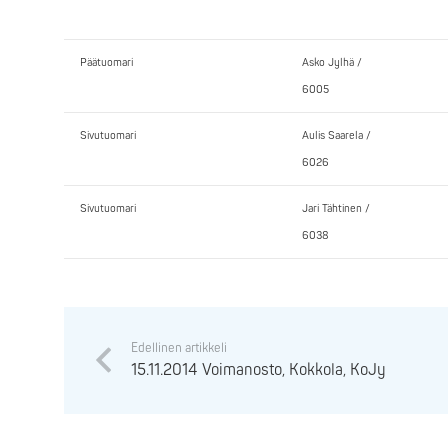
Päätuomari
Asko Jylhä /
6005
Sivutuomari
Aulis Saarela /
6026
Sivutuomari
Jari Tähtinen /
6038
Edellinen artikkeli
15.11.2014 Voimanosto, Kokkola, KoJy