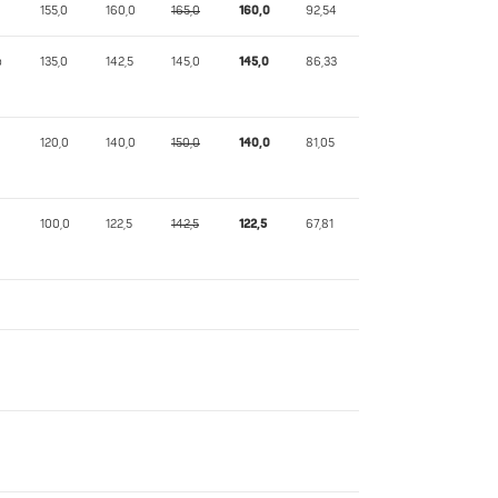
155,0
160,0
165,0
160,0
92,54
o
135,0
142,5
145,0
145,0
86,33
120,0
140,0
150,0
140,0
81,05
100,0
122,5
142,5
122,5
67,81