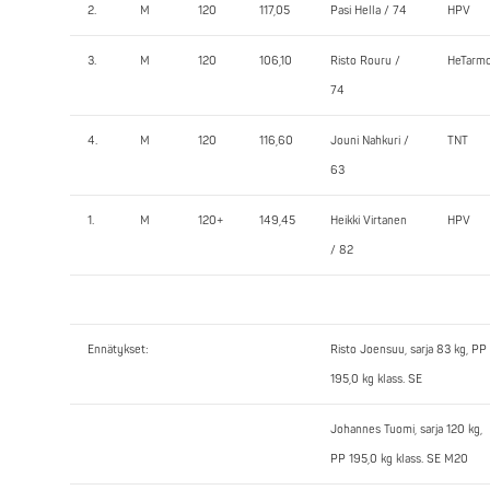
2.
M
120
117,05
Pasi Hella / 74
HPV
3.
M
120
106,10
Risto Rouru /
HeTarm
74
4.
M
120
116,60
Jouni Nahkuri /
TNT
63
1.
M
120+
149,45
Heikki Virtanen
HPV
/ 82
Ennätykset:
Risto Joensuu, sarja 83 kg, PP
195,0 kg klass. SE
Johannes Tuomi, sarja 120 kg,
PP 195,0 kg klass. SE M20