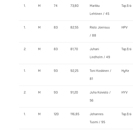
1.
M
74
73,80
Markku
Tap.Erä
Lehtinen / 45
1.
M
83
82,55
Risto Joensuu
HPV
/ 88
2.
M
83
81,70
Juhani
Tap.Erä
Lindholm / 49
1.
M
93
92,25
Toni Koskinen /
HyKe
81
2.
M
93
91,20
Juha Koivisto /
HYV
56
1.
M
120
116,85
Johannes
Tap.Erä
Tuomi / 95