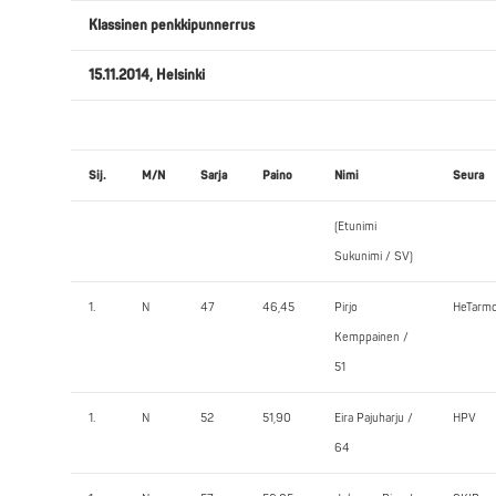
Klassinen penkkipunnerrus
15.11.2014, Helsinki
Sij.
M/N
Sarja
Paino
Nimi
Seura
(Etunimi
Sukunimi / SV)
1.
N
47
46,45
Pirjo
HeTarm
Kemppainen /
51
1.
N
52
51,90
Eira Pajuharju /
HPV
64