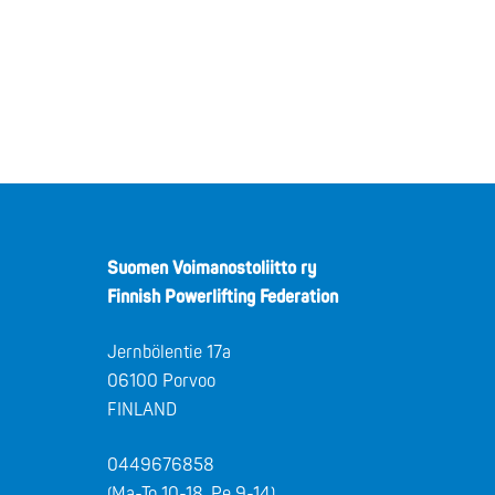
Suomen Voimanostoliitto ry
Finnish Powerlifting Federation
Jernbölentie 17a
06100 Porvoo
FINLAND
0449676858
(Ma-To 10-18, Pe 9-14)