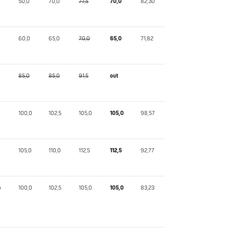
50,0
70,0
77,5
70,0
82,30
60,0
65,0
70,0
65,0
71,82
85,0
85,0
91,5
out
100,0
102,5
105,0
105,0
98,57
105,0
110,0
112,5
112,5
92,77
o
100,0
102,5
105,0
105,0
83,23