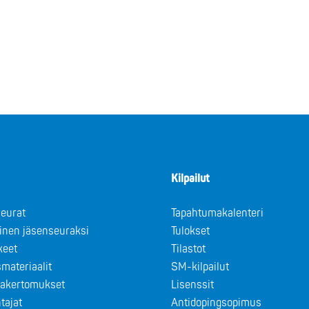
Kilpailut
eurat
Tapahtumakalenteri
minen jäsenseuraksi
Tulokset
keet
Tilastot
materiaalit
SM-kilpailut
takertomukset
Lisenssit
tajat
Antidopingsopimus