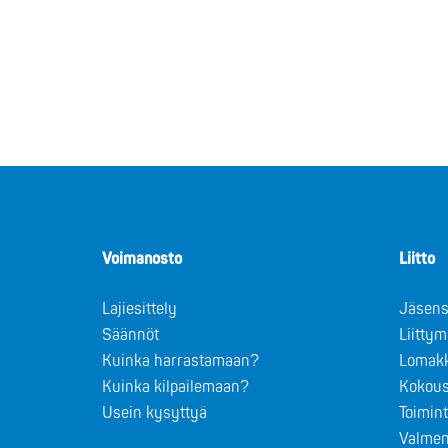
Voimanosto
Liitto
Lajiesittely
Jäsens
Säännöt
Liitty
Kuinka harrastamaan?
Lomak
Kuinka kilpailemaan?
Kokous
Usein kysyttyä
Toimin
Valmen