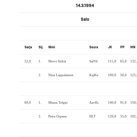
14.3.1994
Salo
Sarja
Sij.
Nimi
Seura
JK
PP
MN
52,0
1.
Mervi Sirkiä
SalVil
115,0
65,0
132,
2.
Nina Lappalainen
KajKu
100,0
50,0
125,
60,0
1.
Minna Tolppi
AavKi
140,0
91,0
150,
2.
Petra Orpana
HLT
120,0
55,0
102,