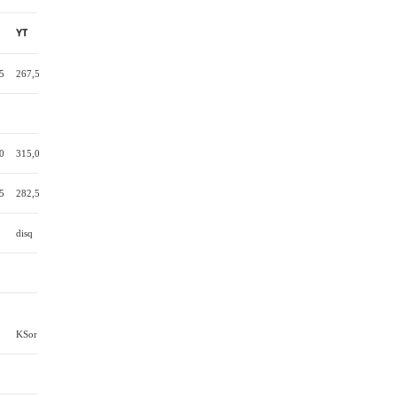
YT
5
267,5
0
315,0
5
282,5
disq
KSor