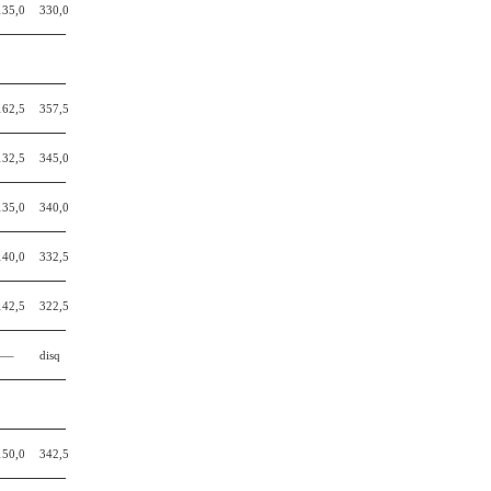
135,0
330,0
162,5
357,5
132,5
345,0
135,0
340,0
140,0
332,5
142,5
322,5
—–
disq
150,0
342,5