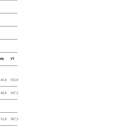
MN
YT
145,0
355,0
140,0
347,5
155,0
367,5