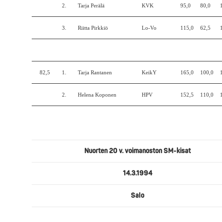
2.
Tarja Perälä
KVK
95,0
80,0
3.
Riitta Pirkkiö
Lo-Vo
115,0
62,5
82,5
1.
Tarja Rantanen
KeikY
165,0
100,0
2.
Helena Koponen
HPV
152,5
110,0
Nuorten 20 v. voimanoston SM-kisat
14.3.1994
Salo