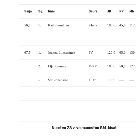
Sarja
Sij.
Nimi
Seura
JK
PP
MN
56,0
1.
Kati Suominen
KiuTa
105,0
45,0
117,
67,5
1.
Joanna Liimatainen
PV
120,0
65,0
130,
2.
Eija Ketonen
VaKP
105,0
50,0
127,
–
Sari Johansson
TuVo
110,0
—–
—–
Nuorten 23 v. voimanoston SM-kisat