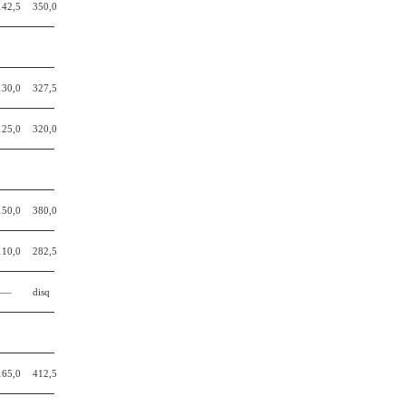
142,5
350,0
130,0
327,5
125,0
320,0
150,0
380,0
110,0
282,5
—–
disq
165,0
412,5