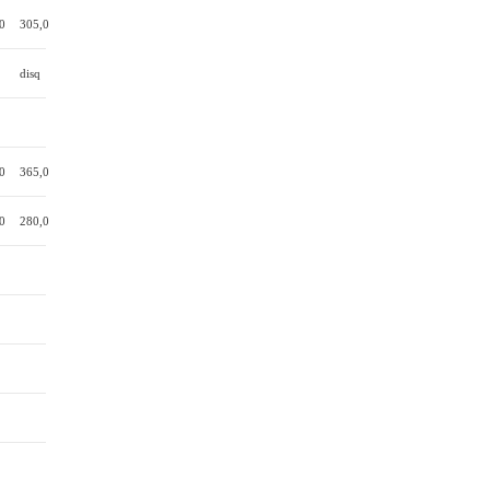
0
305,0
disq
0
365,0
0
280,0