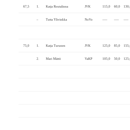
67,5
1.
Katja Routalinna
JVK
115,0
60,0
130,
–
Tutta Ylivinkka
NoVo
—–
—–
—–
75,0
1.
Katja Turunen
JVK
125,0
85,0
155,
2.
Mari Mättö
VaKP
105,0
50,0
125,