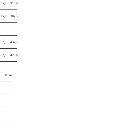
135,0
310,0
125,0
302,5
167,5
432,5
162,5
425,0
KSor