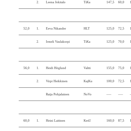
2.
Leena Jokitalo
TiKa
147,5
60,0
52,0
1.
Eeva Nikander
HLT
125,0
72,5
2.
Irmeli Vaulakorpi
TiKa
125,0
70,0
56,0
1.
Heidi Höglund
Valtti
155,0
75,0
2.
Virpi Heikkinen
KajKu
100,0
72,5
Raija Pohjalainen
NoVo
—–
—–
60,0
1.
Heini Laitinen
KesU
160,0
87,5