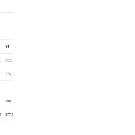
YT
5
312,5
0
275,0
0
380,0
5
277,5