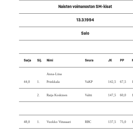
Naisten voimanoston SM-kisat
13.3.1994
Salo
Sarja
Sij.
Nimi
Seura
JK
PP
Anna-Liisa
44,0
1.
Prinkkala
VaKP
142,5
67,5
2.
Raija Koskinen
Valtti
147,5
60,0
48,0
1.
Vuokko Viitasaari
RBC
137,5
75,0