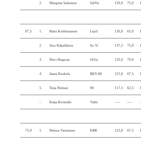
2.
Margetta Salminen
SalVie
120,0
75,0
67,5
1.
Riitta Kolehmainen
LepU
130,0
65,0
2.
Anu Kilpeläinen
So-Vi
137,5
75,0
3.
Päivi Haapoja
OrGn
135,0
70,0
4.
Jaana Koskela
RKV-86
125,0
67,5
5.
Teija Hohtari
HI
117,5
62,5
–
Katja Kivimäki
Valtti
—–
—–
75,0
1.
Helena Vartiainen
KRR
125,0
67,5