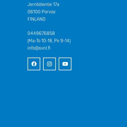
Jernbölentie 17a
06100 Porvoo
FINLAND
0449676858
(Ma-To 10-18, Pe 9-14)
info@svnl.fi