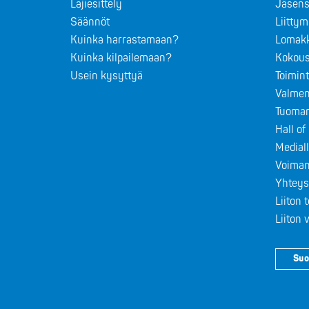
Lajiesittely
Jäsens
Säännöt
Liitty
Kuinka harrastamaan?
Lomak
Kuinka kilpailemaan?
Kokous
Usein kysyttyä
Toimin
Valmen
Tuomar
Hall o
Medial
Voiman
Yhteys
Liiton 
Liiton
Suo