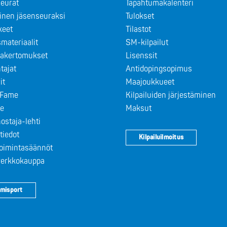
eurat
Tapahtumakalenteri
minen jäsenseuraksi
Tulokset
keet
Tilastot
materiaalit
SM-kilpailut
takertomukset
Lisenssit
tajat
Antidopingsopimus
it
Maajoukkueet
f Fame
Kilpailuiden järjestäminen
le
Maksut
ostaja-lehti
tiedot
Kilpailuilmoitus
toimintasäännöt
 verkkokauppa
misport