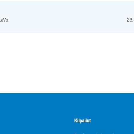
LaVo
23.
Kilpailut