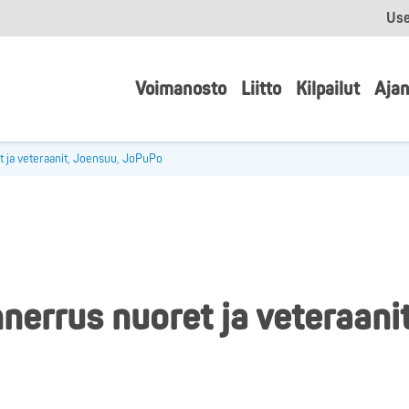
Use
Voimanosto
Liitto
Kilpailut
Ajan
 ja veteraanit, Joensuu, JoPuPo
errus nuoret ja veteraani