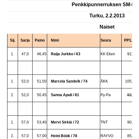
Penkkipunnerruksen SM-kis
Turku, 2.2.2013
Naiset
Sij.
Sarja
Paino
Nimi
Seura
PP1.
1.
47,0
46,45
Raija Jurkko / 63
KK Eken
92,5
1.
52,0
51,50
Marcela Sandvik / 74
ÅKK
105,0
2.
52,0
50,45
Sanna Apuli / 81
Py-Pa
82,5
1.
57,0
53,40
Mervi Sirkiä / 72
TNT
90,0
2.
57,0
57,00
Heini Böök / 78
RAYVO
85,0