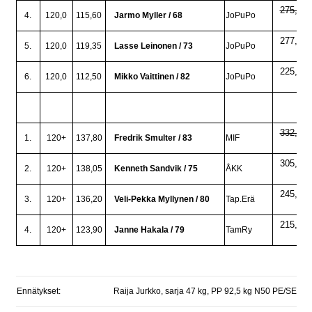
275,0
4.
120,0
115,60
Jarmo Myller / 68
JoPuPo
277,5
5.
120,0
119,35
Lasse Leinonen / 73
JoPuPo
225,0
6.
120,0
112,50
Mikko Vaittinen / 82
JoPuPo
332,5
1.
120+
137,80
Fredrik Smulter / 83
MIF
305,0
2.
120+
138,05
Kenneth Sandvik / 75
ÅKK
245,0
3.
120+
136,20
Veli-Pekka Myllynen / 80
Tap.Erä
215,0
4.
120+
123,90
Janne Hakala / 79
TamRy
Ennätykset:
Raija Jurkko, sarja 47 kg, PP 92,5 kg N50 PE/SE