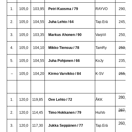
1.
105,0
103,95
Petri Kuosma / 79
RAYVO
290,0
2.
105,0
104,55
Juha Lehto / 64
Tap.Erä
245,0
3.
105,0
103,35
Markus Ahonen / 90
VarpVi
250,0
4.
105,0
104,10
Mikko Tiensuu / 78
TamRy
250,0
5.
105,0
104,55
Juha Pohjonen / 66
KoJy
235,0
–
105,0
104,20
Kirmo Varvikko / 84
K-SV
255,0
280,0
1.
120,0
119,85
Ove Lehto / 72
ÅKK
287,5
2.
120,0
114,45
Timo Hokkanen / 79
HuiVo
260,0
3.
120,0
117,30
Jukka Seppänen / 77
Tap.Erä