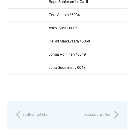
Sepo Sohlman/ Int.Cat II
Eero Ahlroth / 6034
Asko Jylhä / 6005
Heikki Malkavaara / 6050
Jorma Roininen / 6049
Juha Suominen / 6048
Edellinen artikkeli
Seuraava artikkeli