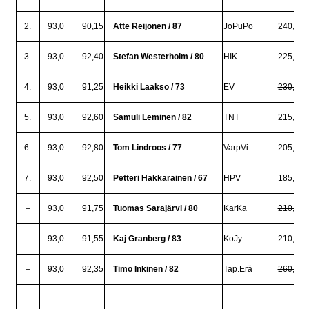
2.
93,0
90,15
Atte Reijonen / 87
JoPuPo
240,0
3.
93,0
92,40
Stefan Westerholm / 80
HIK
225,0
4.
93,0
91,25
Heikki Laakso / 73
EV
230,0
5.
93,0
92,60
Samuli Leminen / 82
TNT
215,0
6.
93,0
92,80
Tom Lindroos / 77
VarpVi
205,0
7.
93,0
92,50
Petteri Hakkarainen / 67
HPV
185,0
–
93,0
91,75
Tuomas Sarajärvi / 80
KarKa
210,0
–
93,0
91,55
Kaj Granberg / 83
KoJy
210,0
–
93,0
92,35
Timo Inkinen / 82
Tap.Erä
260,0