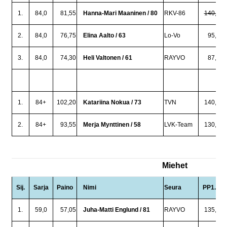
1.
84,0
81,55
Hanna-Mari Maaninen / 80
RKV-86
140,0
2.
84,0
76,75
Elina Aalto / 63
Lo-Vo
95,0
3.
84,0
74,30
Heli Valtonen / 61
RAYVO
87,5
1.
84+
102,20
Katariina Nokua / 73
TVN
140,0
2.
84+
93,55
Merja Mynttinen / 58
LVK-Team
130,0
Miehet
Sij.
Sarja
Paino
Nimi
Seura
PP1.
1.
59,0
57,05
Juha-Matti Englund / 81
RAYVO
135,0