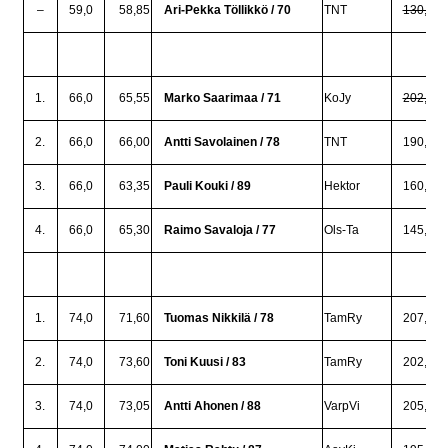
–
59,0
58,85
Ari-Pekka Töllikkö / 70
TNT
130,0
1.
66,0
65,55
Marko Saarimaa / 71
KoJy
202,5
2.
66,0
66,00
Antti Savolainen / 78
TNT
190,0
3.
66,0
63,35
Pauli Kouki / 89
Hektor
160,0
4.
66,0
65,30
Raimo Savaloja / 77
Ols-Ta
145,0
1.
74,0
71,60
Tuomas Nikkilä / 78
TamRy
207,5
2.
74,0
73,60
Toni Kuusi / 83
TamRy
202,5
3.
74,0
73,05
Antti Ahonen / 88
VarpVi
205,0