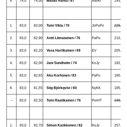
4.
74,0
74,00
Matias Rahtu / 87
AavKi
195,0
1.
83,0
83,00
Tomi Vikla / 70
JoPuPo
225,0
2.
83,0
82,90
Antti Liimatainen / 76
PaPu
210,0
3.
83,0
82,20
Vesa Hartikainen / 69
EV
205,0
4.
83,0
82,00
Jani Sundholm / 74
KoJy
192,5
5.
83,0
82,65
Aku Korhonen / 83
PaPu
180,0
6.
83,0
81,55
Stig Björkqvist / 60
NyKK
185,0
–
83,0
82,50
Tomi Raatikainen / 76
PorHT
190,0
1.
93,0
92,70
Simon Kankkonen / 82
KoJy
257,5