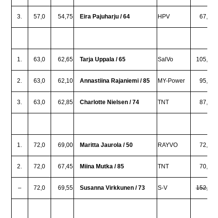
3.
57,0
54,75
Eira Pajuharju / 64
HPV
67,5
1.
63,0
62,65
Tarja Uppala / 65
SalVo
105,0
2.
63,0
62,10
Annastiina Rajaniemi / 85
MY-Power
95,0
3.
63,0
62,85
Charlotte Nielsen / 74
TNT
87,5
1.
72,0
69,00
Maritta Jaurola / 50
RAYVO
72,5
2.
72,0
67,45
Miina Mutka / 85
TNT
70,0
–
72,0
69,55
Susanna Virkkunen / 73
S-V
152,5