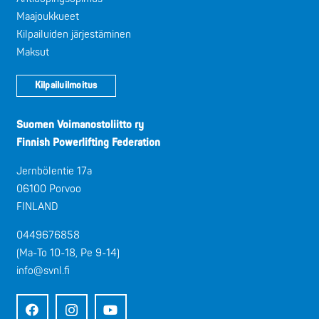
Maajoukkueet
Kilpailuiden järjestäminen
Maksut
Kilpailuilmoitus
Suomen Voimanostoliitto ry
Finnish Powerlifting Federation
Jernbölentie 17a
06100 Porvoo
FINLAND
0449676858
(Ma-To 10-18, Pe 9-14)
info@svnl.fi