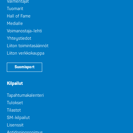
Valmentajat
Tuomarit
Hall of Fame
Medialle
Voimanostaja-lehti
Yhteystiedot
Liiton toimintasäännöt
Liiton verkkokauppa
Suomisport
Kilpailut
Tapahtumakalenteri
Tulokset
Tilastot
SM-kilpailut
Lisenssit
Antidopingsopimus