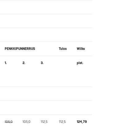
PENKKIPUNNERRUS
Tulos
Wilks
1.
2.
3.
pist.
105,0
105,0
112,5
112,5
124,79