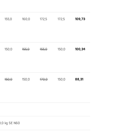
155,0
160,0
172,5
172,5
109,73
150,0
155,0
155,0
150,0
100,34
150,0
150,0
170,0
150,0
88,31
80,0 kg SE N60