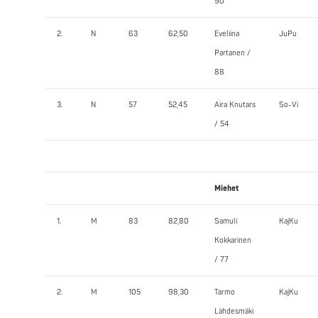
90
2.
N
63
62,50
Eveliina
JuPu
Partanen /
88
3.
N
57
52,45
Aira Knutars
So-Vi
/ 54
Miehet
1.
M
83
82,80
Samuli
KajKu
Kokkarinen
/ 77
2.
M
105
98,30
Tarmo
KajKu
Lähdesmäki