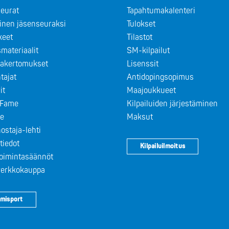
eurat
Tapahtumakalenteri
minen jäsenseuraksi
Tulokset
keet
Tilastot
materiaalit
SM-kilpailut
takertomukset
Lisenssit
tajat
Antidopingsopimus
it
Maajoukkueet
f Fame
Kilpailuiden järjestäminen
le
Maksut
ostaja-lehti
tiedot
Kilpailuilmoitus
toimintasäännöt
 verkkokauppa
misport