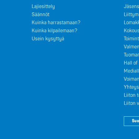
Lajiesittely
Jäsens
Säännöt
Liitty
Kuinka harrastamaan?
Lomak
Kuinka kilpailemaan?
Kokous
Usein kysyttyä
Toimin
Valmen
Tuomar
Hall o
Medial
Voiman
Yhteys
Liiton 
Liiton
Suo