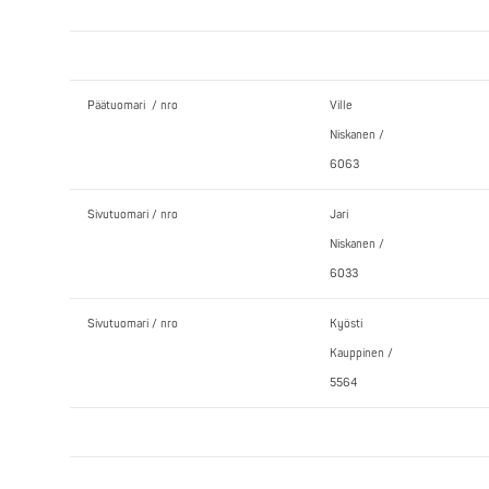
Päätuomari / nro
Ville
Niskanen /
6063
Sivutuomari / nro
Jari
Niskanen /
6033
Sivutuomari / nro
Kyösti
Kauppinen /
5564