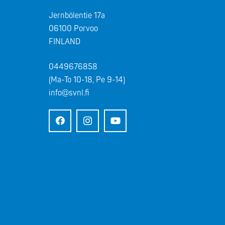
Jernbölentie 17a
06100 Porvoo
FINLAND
0449676858
(Ma-To 10-18, Pe 9-14)
info@svnl.fi