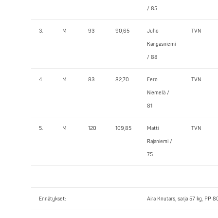
/ 85
3.
M
93
90,65
Juho
TVN
Kangasniemi
/ 88
4.
M
83
82,70
Eero
TVN
Niemelä /
81
5.
M
120
109,85
Matti
TVN
Rajaniemi /
75
Ennätykset:
Aira Knutars, sarja 57 kg, PP 