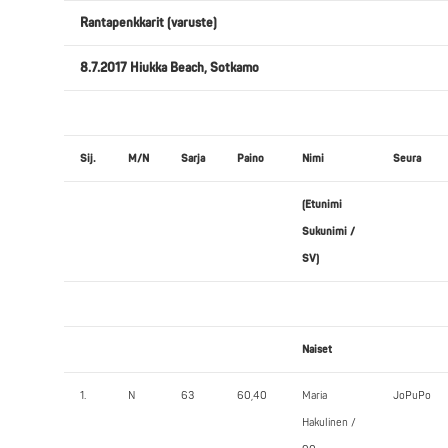
Rantapenkkarit (varuste)
8.7.2017 Hiukka Beach, Sotkamo
Sij.
M/N
Sarja
Paino
Nimi
Seura
(Etunimi
Sukunimi /
SV)
Naiset
1.
N
63
60,40
Maria
JoPuPo
Hakulinen /