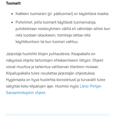
Tuomarit
Kaikkien tuomarien (pl. päätuomari) on käytettävä maskia.
Puhelimet, joilla tuomarit käyttävät tuomarivaloja,
puhdistetaan nostoryhmien välillä eli vähintään silloin kun
niitä tuodaan lataukseen, toimitsija laittaa niitä
käyttökuntoon tai kun tuomari vaihtuu.
Järjestäjä huolehtii tilojen puhtaudesta. Kisapaikalla on
näkyvissä ohjeita tartuntojen ehkäisemiseen liittyen. Ohjeet
voivat muuttua ja tarkentua vallitsevan tilanteen mukaan.
Kilpailupaikalla tulee noudattaa järjestäjän ohjeistuksia.
Hygieniasta on hyvä huolehtia korostetusti ja turvavälit tulee
säilyttää koko kilpailujen ajan. Huomioi myös
Länsi-Pohjan
Sairaanhoitopiirin ohjeet
.