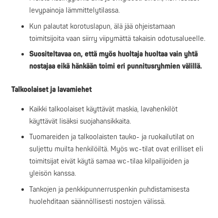
levypainoja lämmittelytilassa.
Kun palautat korotuslapun, älä jää ohjeistamaan
toimitsijoita vaan siirry viipymättä takaisin odotusalueelle.
Suositeltavaa on, että myös huoltaja huoltaa vain yhtä
nostajaa eikä hänkään toimi eri punnitusryhmien välillä.
Talkoolaiset ja lavamiehet
Kaikki talkoolaiset käyttävät maskia, lavahenkilöt
käyttävät lisäksi suojahansikkaita.
Tuomareiden ja talkoolaisten tauko- ja ruokailutilat on
suljettu muilta henkilöiltä. Myös wc-tilat ovat erilliset eli
toimitsijat eivät käytä samaa wc-tilaa kilpailijoiden ja
yleisön kanssa.
Tankojen ja penkkipunnerruspenkin puhdistamisesta
huolehditaan säännöllisesti nostojen välissä.