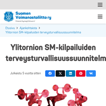
Etusivu
Ajankohtaista
Ylitornion SM-kilpailuiden terveysturvallisuussuunnitelma
Ylitornion SM-kilpailuiden
terveysturvallisuussuunnitel
Julkaistu
5 vuotta sitten