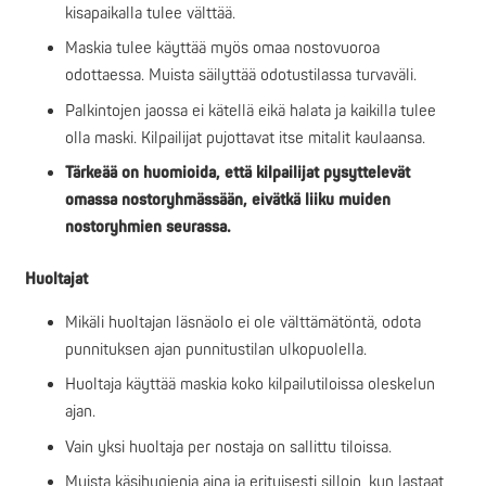
kisapaikalla tulee välttää.
Maskia tulee käyttää myös omaa nostovuoroa
odottaessa. Muista säilyttää odotustilassa turvaväli.
Palkintojen jaossa ei kätellä eikä halata ja kaikilla tulee
olla maski. Kilpailijat pujottavat itse mitalit kaulaansa.
Tärkeää on huomioida, että kilpailijat pysyttelevät
omassa nostoryhmässään, eivätkä liiku muiden
nostoryhmien seurassa.
Huoltajat
Mikäli huoltajan läsnäolo ei ole välttämätöntä, odota
punnituksen ajan punnitustilan ulkopuolella.
Huoltaja käyttää maskia koko kilpailutiloissa oleskelun
ajan.
Vain yksi huoltaja per nostaja on sallittu tiloissa.
Muista käsihygienia aina ja erityisesti silloin, kun lastaat