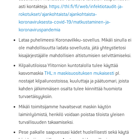
asti kontakteja.
https://thl.fi/fi/web/infektiotaudit-ja-
rokotukset/ajankohtaista/ajankohtaista-
koronaviruksesta-covid-19/matkustaminen-ja-
koronaviruspandemia
Lataa puhelimeesi Koronavilkku-sovellus. Mikäli sinulla ei
ole mahdollisuutta ladata sovellusta, jätä yhteystietosi
kisajärjestäjälle mahdollisien altistumisien selvittämiseksi.
Kilpailutiloissa Ylitornion kuntotalolla tulee käyttää
kasvomaskia
THL:n maskisuosituksen mukaisesti
pl.
nostajat kilpailunostoissa, kuuluttaja ja päätuomari, joista
kahden jälkimmäisen osalta tulee kiinnittää huomiota
turvaetäisyyksiin.
Mikäli toimitsijamme havaitsevat maskin käytön
laiminlyömistä, henkilö voidaan poistaa tiloista yleisen
turvallisuuden takaamiseksi.
Pese paikalle saapuessasi kädet huolellisesti sekä käytä