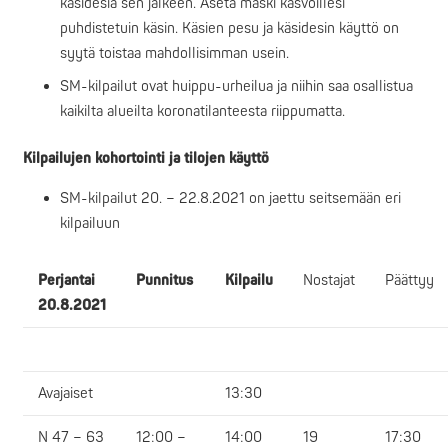
käsidesiä sen jälkeen. Aseta maski kasvoillesi
puhdistetuin käsin. Käsien pesu ja käsidesin käyttö on
syytä toistaa mahdollisimman usein.
SM-kilpailut ovat huippu-urheilua ja niihin saa osallistua
kaikilta alueilta koronatilanteesta riippumatta.
Kilpailujen kohortointi ja tilojen käyttö
SM-kilpailut 20. – 22.8.2021 on jaettu seitsemään eri
kilpailuun
Perjantai
Punnitus
Kilpailu
Nostajat
Päättyy
20.8.2021
Avajaiset
13:30
N 47 – 63
12:00 –
14:00
19
17:30