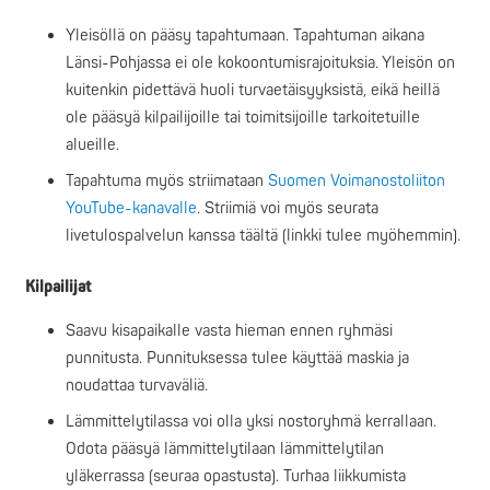
Yleisöllä on pääsy tapahtumaan. Tapahtuman aikana
Länsi-Pohjassa ei ole kokoontumisrajoituksia. Yleisön on
kuitenkin pidettävä huoli turvaetäisyyksistä, eikä heillä
ole pääsyä kilpailijoille tai toimitsijoille tarkoitetuille
alueille.
Tapahtuma myös striimataan
Suomen Voimanostoliiton
YouTube-kanavalle
. Striimiä voi myös seurata
livetulospalvelun kanssa täältä (linkki tulee myöhemmin).
Kilpailijat
Saavu kisapaikalle vasta hieman ennen ryhmäsi
punnitusta. Punnituksessa tulee käyttää maskia ja
noudattaa turvaväliä.
Lämmittelytilassa voi olla yksi nostoryhmä kerrallaan.
Odota pääsyä lämmittelytilaan lämmittelytilan
yläkerrassa (seuraa opastusta). Turhaa liikkumista