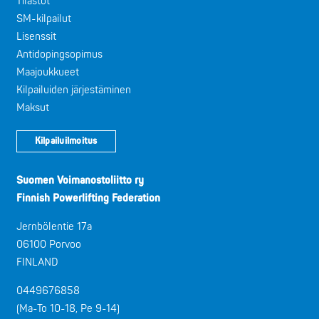
Tilastot
SM-kilpailut
Lisenssit
Antidopingsopimus
Maajoukkueet
Kilpailuiden järjestäminen
Maksut
Kilpailuilmoitus
Suomen Voimanostoliitto ry
Finnish Powerlifting Federation
Jernbölentie 17a
06100 Porvoo
FINLAND
0449676858
(Ma-To 10-18, Pe 9-14)