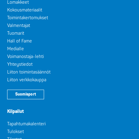
Lomakkeet
Kokousmateriaalit
Toimintakertomukset
Valmentajat
Tuomarit
Hall of Fame
Medialle
Voimanostaja-lehti
Yhteystiedot
Liiton toimintasäännöt
Liiton verkkokauppa
Suomisport
Kilpailut
Tapahtumakalenteri
Tulokset