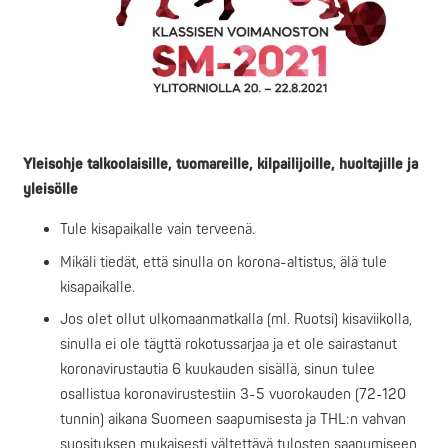
Yleisohje talkoolaisille, tuomareille, kilpailijoille, huoltajille ja
yleisölle
Tule kisapaikalle vain terveenä.
Mikäli tiedät, että sinulla on korona-altistus, älä tule
kisapaikalle.
Jos olet ollut ulkomaanmatkalla (ml. Ruotsi) kisaviikolla,
sinulla ei ole täyttä rokotussarjaa ja et ole sairastanut
koronavirustautia 6 kuukauden sisällä, sinun tulee
osallistua koronavirustestiin 3-5 vuorokauden (72-120
tunnin) aikana Suomeen saapumisesta ja THL:n vahvan
suosituksen mukaisesti vältettävä tulosten saapumiseen