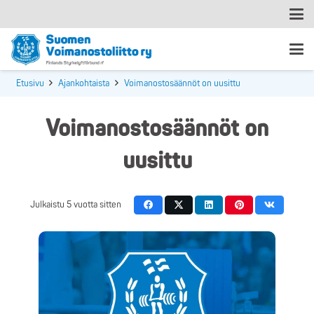
Etusivu
Ajankohtaista
Voimanostosäännöt on uusittu
Voimanostosäännöt on
uusittu
Julkaistu
5 vuotta sitten