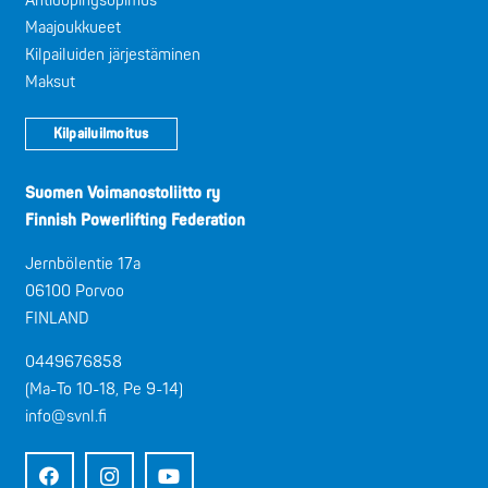
Antidopingsopimus
Maajoukkueet
Kilpailuiden järjestäminen
Maksut
Kilpailuilmoitus
Suomen Voimanostoliitto ry
Finnish Powerlifting Federation
Jernbölentie 17a
06100 Porvoo
FINLAND
0449676858
(Ma-To 10-18, Pe 9-14)
info@svnl.fi