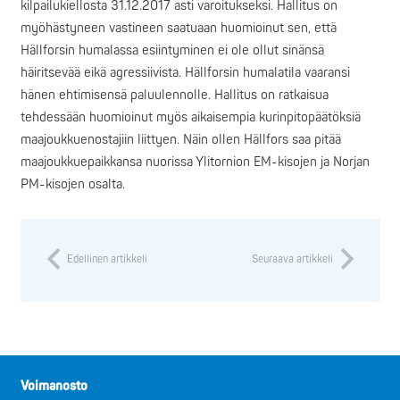
kilpailukiellosta 31.12.2017 asti varoitukseksi. Hallitus on
myöhästyneen vastineen saatuaan huomioinut sen, että
Hällforsin humalassa esiintyminen ei ole ollut sinänsä
häiritsevää eikä agressiivista. Hällforsin humalatila vaaransi
hänen ehtimisensä paluulennolle. Hallitus on ratkaisua
tehdessään huomioinut myös aikaisempia kurinpitopäätöksiä
maajoukkuenostajiin liittyen. Näin ollen Hällfors saa pitää
maajoukkuepaikkansa nuorissa Ylitornion EM-kisojen ja Norjan
PM-kisojen osalta.
Edellinen artikkeli
Seuraava artikkeli
Voimanosto