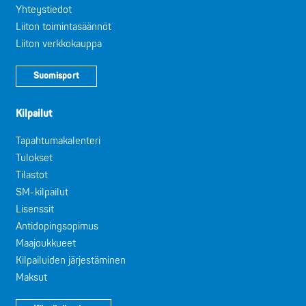
Yhteystiedot
Liiton toimintasäännöt
Liiton verkkokauppa
Suomisport
Kilpailut
Tapahtumakalenteri
Tulokset
Tilastot
SM-kilpailut
Lisenssit
Antidopingsopimus
Maajoukkueet
Kilpailuiden järjestäminen
Maksut