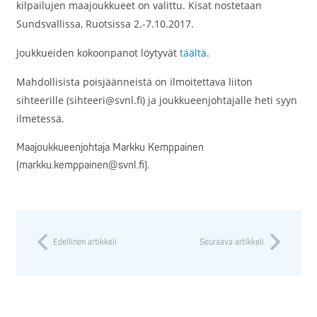
kilpailujen maajoukkueet on valittu. Kisat nostetaan
Sundsvallissa, Ruotsissa 2.-7.10.2017.
Joukkueiden kokoonpanot löytyvät
täältä
.
Mahdollisista poisjäänneistä on ilmoitettava liiton
sihteerille (sihteeri@svnl.fi) ja joukkueenjohtajalle heti syyn
ilmetessä.
Maajoukkueenjohtaja Markku Kemppainen
(markku.kemppainen@svnl.fi).
Edellinen artikkeli
Seuraava artikkeli