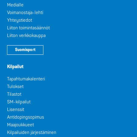
Medialle
Voimanostaja-lehti
Yhteystiedot
Liiton toimintasäännöt
Liiton verkkokauppa
Suomisport
Kilpailut
Tapahtumakalenteri
Tulokset
Tilastot
SM-kilpailut
Lisenssit
Antidopingsopimus
Maajoukkueet
Kilpailuiden järjestäminen