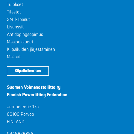
Tulokset
Tilastot
SM-kilpailut
Lisenssit
Antidopingsopimus
Maajoukkueet
Kilpailuiden järjestäminen
Maksut
Kilpailuilmoitus
Suomen Voimanostoliitto ry
Finnish Powerlifting Federation
Jernbölentie 17a
06100 Porvoo
FINLAND
0449676858