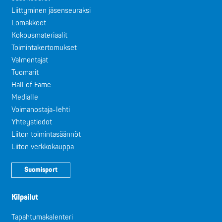
Liittyminen jäsenseuraksi
Lomakkeet
Kokousmateriaalit
Toimintakertomukset
Valmentajat
Tuomarit
Hall of Fame
Medialle
Voimanostaja-lehti
Yhteystiedot
Liiton toimintasäännöt
Liiton verkkokauppa
Suomisport
Kilpailut
Tapahtumakalenteri