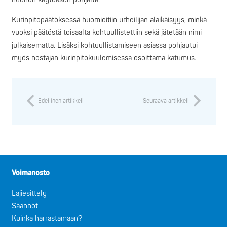
Kurinpitopäätöksessä huomioitiin urheilijan alaikäisyys, minkä
vuoksi päätöstä toisaalta kohtuullistettiin sekä jätetään nimi
julkaisematta. Lisäksi kohtuullistamiseen asiassa pohjautui
myös nostajan kurinpitokuulemisessa osoittama katumus.
Edellinen artikkeli
Seuraava artikkeli
Voimanosto
Lajiesittely
Säännöt
Kuinka harrastamaan?