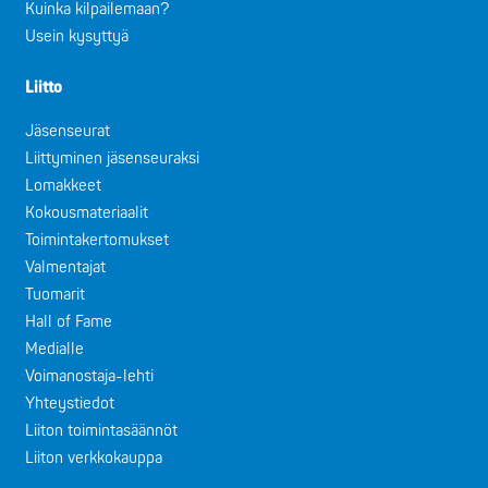
Kuinka kilpailemaan?
Usein kysyttyä
Liitto
Jäsenseurat
Liittyminen jäsenseuraksi
Lomakkeet
Kokousmateriaalit
Toimintakertomukset
Valmentajat
Tuomarit
Hall of Fame
Medialle
Voimanostaja-lehti
Yhteystiedot
Liiton toimintasäännöt
Liiton verkkokauppa