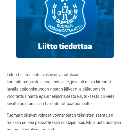
Liiton hallitus antoi vakavan varoituksen
kurinpitorangaistuksena nostajalle, joka oli ensin kironnut
lavalla epäonnistuneen noston jälkeen ja päätuomarin
varoitettua häntä epäurheilijamaisesta käytöksestä oli vielä
lavalta poistuessaan haistatellut päätuomarille.
Tuomarit olisivat voineet voimanoston teknisten sääntöjen
mukaan sulkea periaatteessa nostajan pois kilpailusta nostajan
huonon käytöksen pohjalta.