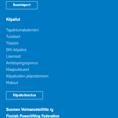
Suomisport
Kilpailut
Tapahtumakalenteri
Tulokset
Tilastot
SM-kilpailut
Lisenssit
Antidopingsopimus
Maajoukkueet
Kilpailuiden järjestäminen
Maksut
Kilpailuilmoitus
Suomen Voimanostoliitto ry
Finnish Powerlifting Federation