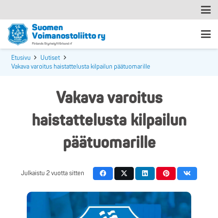
Etusivu
Uutiset
Vakava varoitus haistattelusta kilpailun päätuomarille
Vakava varoitus
haistattelusta kilpailun
päätuomarille
Julkaistu
2 vuotta sitten