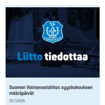
Suomen Voimanostoliiton syyskokouksen
määräpäivät
25.7.2026