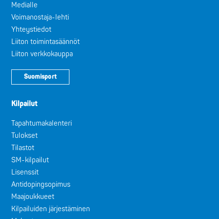
Medialle
Voimanostaja-lehti
Yhteystiedot
Liiton toimintasäännöt
Liiton verkkokauppa
Suomisport
Kilpailut
Tapahtumakalenteri
Tulokset
Tilastot
SM-kilpailut
Lisenssit
Antidopingsopimus
Maajoukkueet
Kilpailuiden järjestäminen