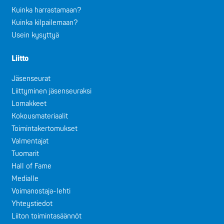
Kuinka harrastamaan?
Kuinka kilpailemaan?
Usein kysyttyä
Liitto
Jäsenseurat
Liittyminen jäsenseuraksi
Lomakkeet
Kokousmateriaalit
Toimintakertomukset
Valmentajat
Tuomarit
Hall of Fame
Medialle
Voimanostaja-lehti
Yhteystiedot
Liiton toimintasäännöt