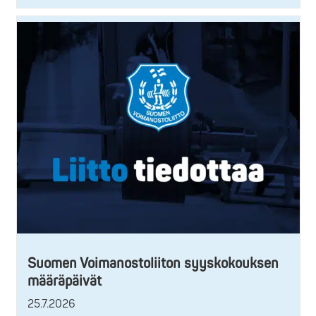
Suomen Voimanostoliiton syyskokouksen
määräpäivät
25.7.2026