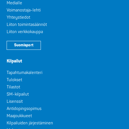
Medialle
Voimanostaja-lehti
Yhteystiedot
Liiton toimintasäännöt
Liiton verkkokauppa
Suomisport
Kilpailut
Tapahtumakalenteri
Tulokset
Tilastot
SM-kilpailut
Lisenssit
Antidopingsopimus
Maajoukkueet
Kilpailuiden järjestäminen