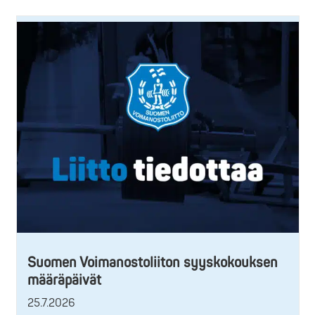
Suomen Voimanostoliiton syyskokouksen
määräpäivät
25.7.2026