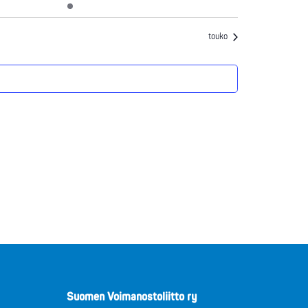
at
tapahtuma
tapahtumat
touko
Suomen Voimanostoliitto ry