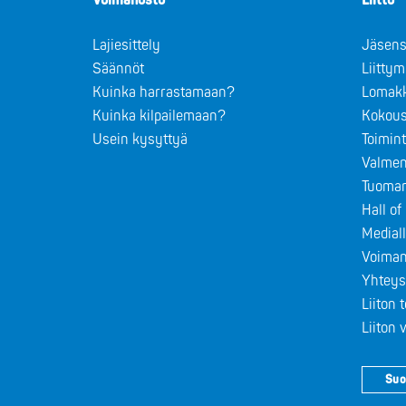
Voimanosto
Liitto
Lajiesittely
Jäsens
Säännöt
Liitty
Kuinka harrastamaan?
Lomak
Kuinka kilpailemaan?
Kokous
Usein kysyttyä
Toimin
Valmen
Tuomar
Hall o
Medial
Voiman
Yhteys
Liiton 
Liiton
Suo