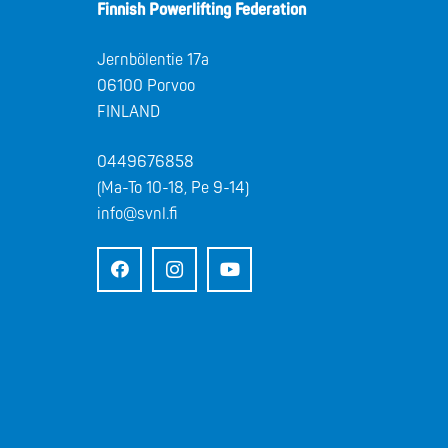
Finnish Powerlifting Federation
Jernbölentie 17a
06100 Porvoo
FINLAND
0449676858
(Ma-To 10-18, Pe 9-14)
info@svnl.fi