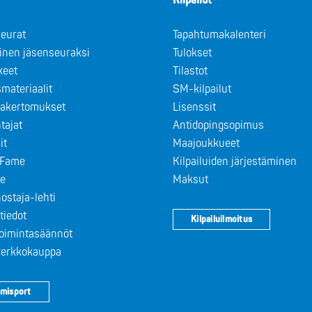
Kilpailut
eurat
Tapahtumakalenteri
minen jäsenseuraksi
Tulokset
keet
Tilastot
materiaalit
SM-kilpailut
takertomukset
Lisenssit
tajat
Antidopingsopimus
it
Maajoukkueet
f Fame
Kilpailuiden järjestäminen
le
Maksut
ostaja-lehti
tiedot
Kilpailuilmoitus
toimintasäännöt
 verkkokauppa
misport