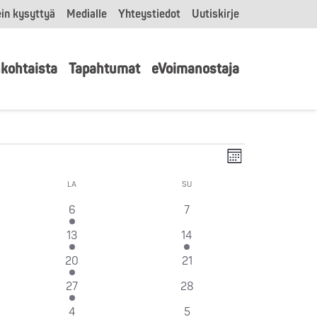
in kysyttyä
Medialle
Yhteystiedot
Uutiskirje
kohtaista
Tapahtumat
eVoimanostaja
Tapahtu
Näkymät
Kuukausi
Views
navigointi
I
LA
LAUANTAI
SU
SUNNUNTAI
Navigatio
1
0
6
7
at
tapahtuma
tapahtumat
1
2
13
14
at
tapahtuma
tapahtumat
7
0
20
21
t
tapahtumat
tapahtumat
4
0
27
28
a
tapahtumat
tapahtumat
1
0
4
5