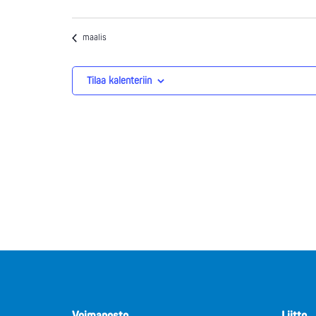
tapahtumat
tapahtumat
maalis
Tilaa kalenteriin