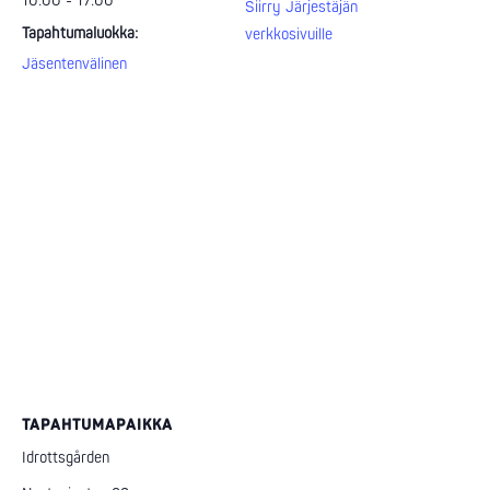
10:00 - 17:00
Siirry Järjestäjän
Tapahtumaluokka:
verkkosivuille
Jäsentenvälinen
TAPAHTUMAPAIKKA
Idrottsgården