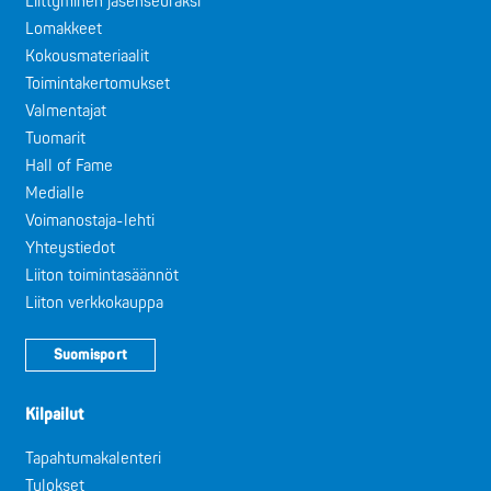
Liittyminen jäsenseuraksi
Lomakkeet
Kokousmateriaalit
Toimintakertomukset
Valmentajat
Tuomarit
Hall of Fame
Medialle
Voimanostaja-lehti
Yhteystiedot
Liiton toimintasäännöt
Liiton verkkokauppa
Suomisport
Kilpailut
Tapahtumakalenteri
Tulokset