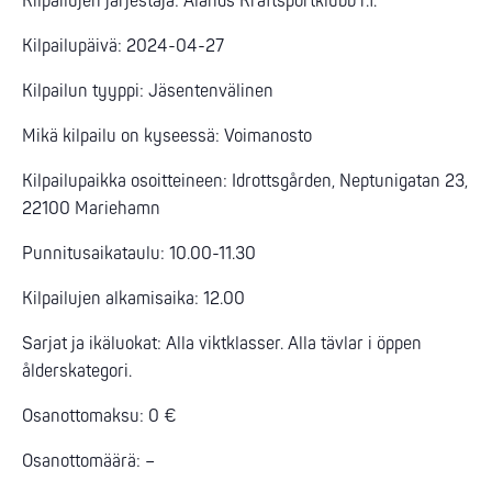
Kilpailujen järjestäjä: Ålands Kraftsportklubb r.f.
Kilpailupäivä: 2024-04-27
Kilpailun tyyppi: Jäsentenvälinen
Mikä kilpailu on kyseessä: Voimanosto
Kilpailupaikka osoitteineen: Idrottsgården, Neptunigatan 23,
22100 Mariehamn
Punnitusaikataulu: 10.00-11.30
Kilpailujen alkamisaika: 12.00
Sarjat ja ikäluokat: Alla viktklasser. Alla tävlar i öppen
ålderskategori.
Osanottomaksu: 0 €
Osanottomäärä: –