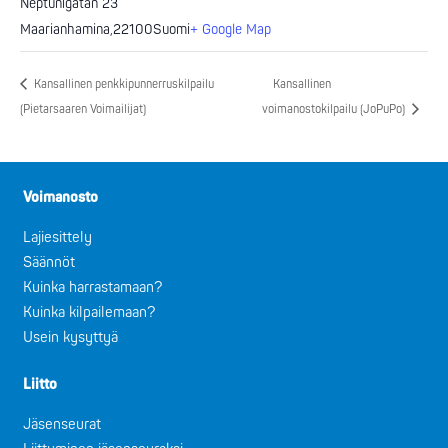
Neptunigatan 23
Maarianhamina
,
22100
Suomi
+ Google Map
Kansallinen penkkipunnerruskilpailu
Kansallinen
(Pietarsaaren Voimailijat)
voimanostokilpailu (JoPuPo)
Voimanosto
Lajiesittely
Säännöt
Kuinka harrastamaan?
Kuinka kilpailemaan?
Usein kysyttyä
Liitto
Jäsenseurat