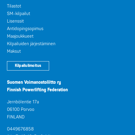
Tilastot
SM-kilpailut
Lisenssit
Antidopingsopimus
Maajoukkueet
Kilpailuiden järjestäminen
Maksut
Kilpailuilmoitus
Suomen Voimanostoliitto ry
Finnish Powerlifting Federation
Jernbölentie 17a
06100 Porvoo
FINLAND
0449676858