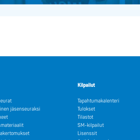
Kilpailut
eurat
Tapahtumakalenteri
minen jäsenseuraksi
Tulokset
keet
Tilastot
materiaalit
SM-kilpailut
takertomukset
Lisenssit