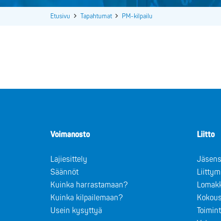
Etusivu
Tapahtumat
PM-kilpailu
Voimanosto
Liitto
Lajiesittely
Jäsens
Säännöt
Liitty
Kuinka harrastamaan?
Lomak
Kuinka kilpailemaan?
Kokous
Usein kysyttyä
Toimin