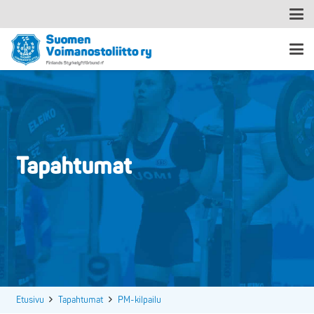
Tapahtumat
Etusivu
Tapahtumat
PM-kilpailu