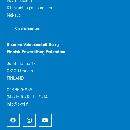
Maajoukkueet
Kilpailuiden järjestäminen
Maksut
Kilpailuilmoitus
Suomen Voimanostoliitto ry
Finnish Powerlifting Federation
Jernbölentie 17a
06100 Porvoo
FINLAND
0449676858
(Ma-To 10-18, Pe 9-14)
info@svnl.fi