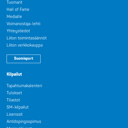
Tuomarit
Hall of Fame
Medialle
Voimanostaja-lehti
Yhteystiedot
Liiton toimintasäännöt
Liiton verkkokauppa
Suomisport
Kilpailut
Tapahtumakalenteri
Tulokset
Tilastot
SM-kilpailut
Lisenssit
Antidopingsopimus