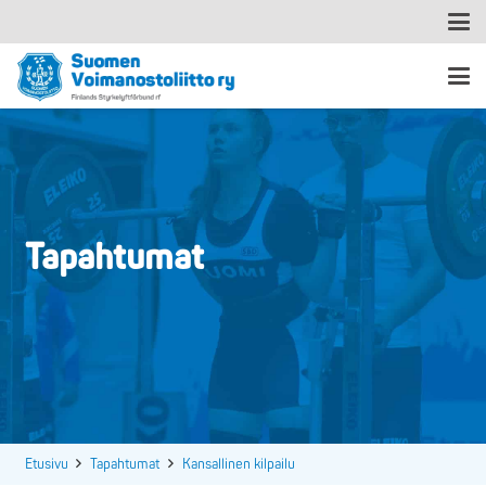
Tapahtumat
Etusivu
Tapahtumat
Kansallinen kilpailu