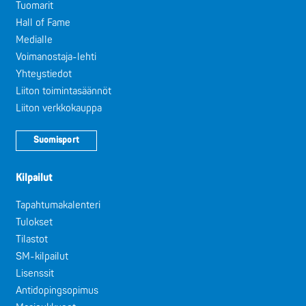
Tuomarit
Hall of Fame
Medialle
Voimanostaja-lehti
Yhteystiedot
Liiton toimintasäännöt
Liiton verkkokauppa
Suomisport
Kilpailut
Tapahtumakalenteri
Tulokset
Tilastot
SM-kilpailut
Lisenssit
Antidopingsopimus