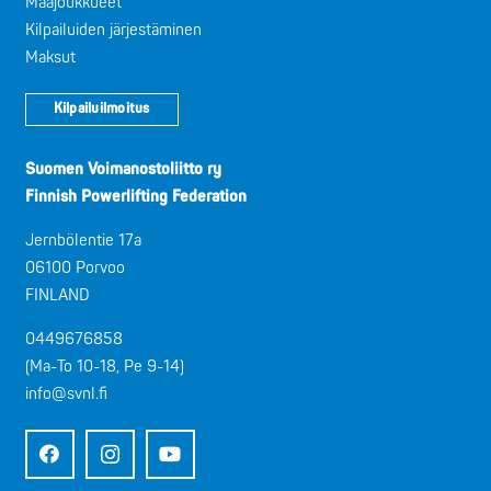
Maajoukkueet
Kilpailuiden järjestäminen
Maksut
Kilpailuilmoitus
Suomen Voimanostoliitto ry
Finnish Powerlifting Federation
Jernbölentie 17a
06100 Porvoo
FINLAND
0449676858
(Ma-To 10-18, Pe 9-14)
info@svnl.fi