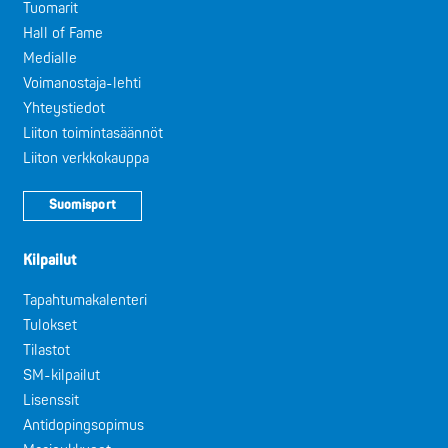
Tuomarit
Hall of Fame
Medialle
Voimanostaja-lehti
Yhteystiedot
Liiton toimintasäännöt
Liiton verkkokauppa
Suomisport
Kilpailut
Tapahtumakalenteri
Tulokset
Tilastot
SM-kilpailut
Lisenssit
Antidopingsopimus