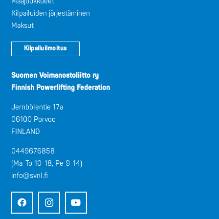
Maajoukkueet
Kilpailuiden järjestäminen
Maksut
Kilpailuilmoitus
Suomen Voimanostoliitto ry
Finnish Powerlifting Federation
Jernbölentie 17a
06100 Porvoo
FINLAND
0449676858
(Ma-To 10-18, Pe 9-14)
info@svnl.fi