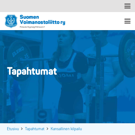
Tapahtumat
Etusivu
Tapahtumat
Kansallinen kilpailu