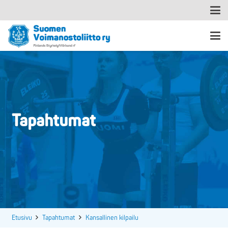
Tapahtumat
Etusivu
Tapahtumat
Kansallinen kilpailu