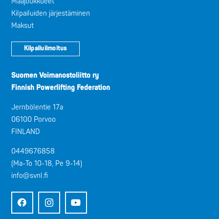
Maajoukkueet
Kilpailuiden järjestäminen
Maksut
Kilpailuilmoitus
Suomen Voimanostoliitto ry
Finnish Powerlifting Federation
Jernbölentie 17a
06100 Porvoo
FINLAND
0449676858
(Ma-To 10-18, Pe 9-14)
info@svnl.fi