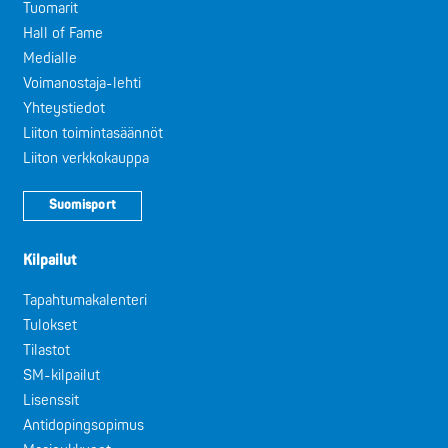
Tuomarit
Hall of Fame
Medialle
Voimanostaja-lehti
Yhteystiedot
Liiton toimintasäännöt
Liiton verkkokauppa
Suomisport
Kilpailut
Tapahtumakalenteri
Tulokset
Tilastot
SM-kilpailut
Lisenssit
Antidopingsopimus