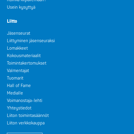
Usein kysyttyä
Liitto
Jäsenseurat
Liittyminen jäsenseuraksi
Lomakkeet
Kokousmateriaalit
Toimintakertomukset
Valmentajat
Tuomarit
Hall of Fame
Medialle
Voimanostaja-lehti
Yhteystiedot
Liiton toimintasäännöt
Liiton verkkokauppa