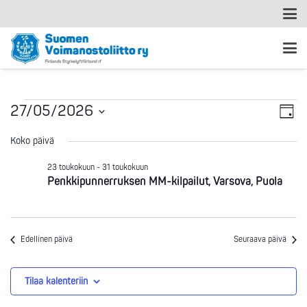
Ta
Tapahtumat
Nä
27/05/2026
Päivä
Vi
Valitse
nav
for
Koko päivä
päivä.
Na
23 toukokuun
-
31 toukokuun
27.5.2026
Penkkipunnerruksen MM-kilpailut, Varsova, Puola
Edellinen päivä
Seuraava päivä
Tilaa kalenteriin