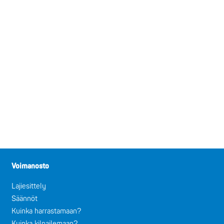
Voimanosto
Lajiesittely
Säännöt
Kuinka harrastamaan?
Kuinka kilpailemaan?