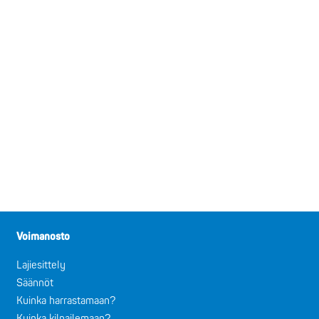
Voimanosto
Lajiesittely
Säännöt
Kuinka harrastamaan?
Kuinka kilpailemaan?