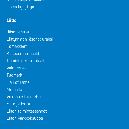
Usein kysyttyä
Liitto
Jäsenseurat
Liittyminen jäsenseuraksi
Lomakkeet
Kokousmateriaalit
Toimintakertomukset
Valmentajat
Tuomarit
Hall of Fame
Medialle
Voimanostaja-lehti
Yhteystiedot
Liiton toimintasäännöt
Liiton verkkokauppa