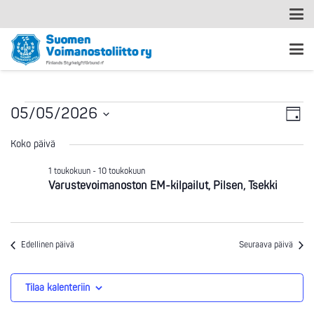
Ta
Tapahtumat
Nä
05/05/2026
Päivä
Vi
Valitse
nav
for
Koko päivä
päivä.
Na
1 toukokuun
-
10 toukokuun
5.5.2026
Varustevoimanoston EM-kilpailut, Pilsen, Tsekki
Edellinen päivä
Seuraava päivä
Tilaa kalenteriin