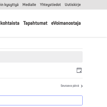
in kysyttyä
Medialle
Yhteystiedot
Uutiskirje
kohtaista
Tapahtumat
eVoimanostaja
Tapahtu
Näkymät
Päivä
Views
navigointi
Navigatio
Seuraava päivä