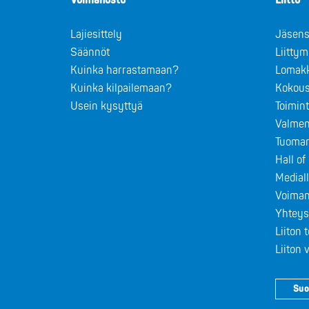
Voimanosto
Liitto
Lajiesittely
Jäsens
Säännöt
Liitty
Kuinka harrastamaan?
Lomak
Kuinka kilpailemaan?
Kokous
Usein kysyttyä
Toimin
Valmen
Tuomar
Hall o
Medial
Voiman
Yhteys
Liiton 
Liiton
Suo