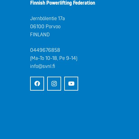
Finnish Powerlifting Federation
Jernbölentie 17a
06100 Porvoo
FINLAND
0449676858
(Ma-To 10-18, Pe 9-14)
info@svnl.fi