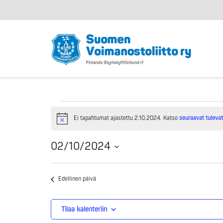
Tapahtumat
Ei tapahtumat ajastettu 2.10.2024. Katso
seuraavat tuleva
Notice
for
02/10/2024
Valitse
2.10.2024
päivä.
Edellinen päivä
Tilaa kalenteriin