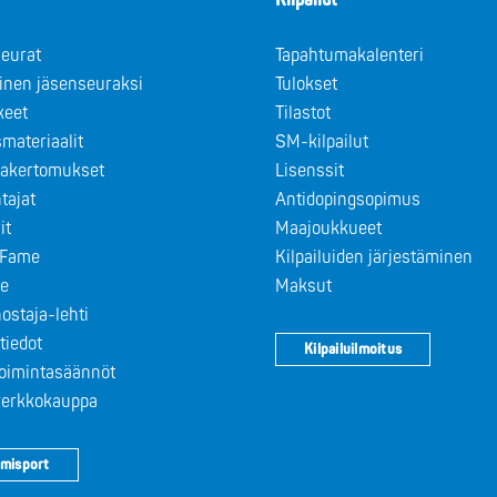
Kilpailut
eurat
Tapahtumakalenteri
minen jäsenseuraksi
Tulokset
keet
Tilastot
materiaalit
SM-kilpailut
takertomukset
Lisenssit
tajat
Antidopingsopimus
it
Maajoukkueet
f Fame
Kilpailuiden järjestäminen
le
Maksut
ostaja-lehti
tiedot
Kilpailuilmoitus
toimintasäännöt
 verkkokauppa
misport