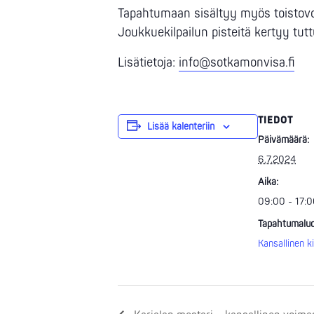
Tapahtumaan sisältyy myös toistovo
Joukkuekilpailun pisteitä kertyy tut
Lisätietoja:
info@sotkamonvisa.fi
TIEDOT
Lisää kalenteriin
Päivämäärä:
6.7.2024
Aika:
09:00 - 17:
Tapahtumaluo
Kansallinen ki