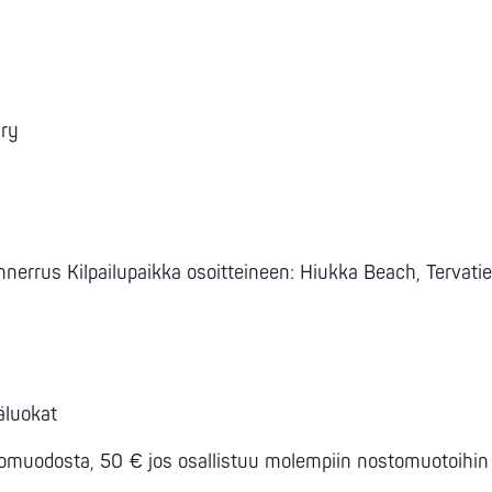
 ry
nnerrus Kilpailupaikka osoitteineen: Hiukka Beach, Tervat
käluokat
uodosta, 50 € jos osallistuu molempiin nostomuotoihin 