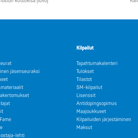
noston kutsukisa (IdVo)
Kan
Kilpailut
eurat
Tapahtumakalenteri
minen jäsenseuraksi
Tulokset
keet
Tilastot
materiaalit
SM-kilpailut
takertomukset
Lisenssit
tajat
Antidopingsopimus
it
Maajoukkueet
f Fame
Kilpailuiden järjestäminen
le
Maksut
ostaja-lehti