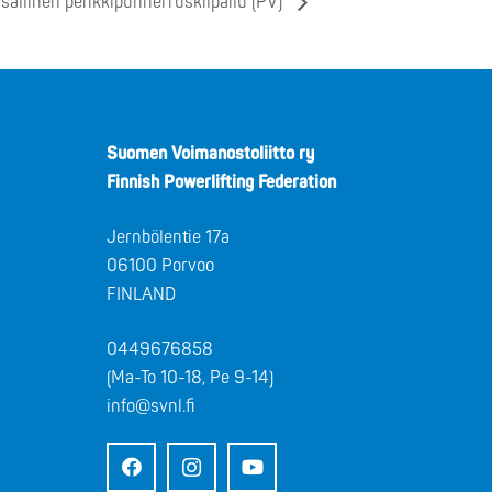
sallinen penkkipunnerruskilpailu (PV)
Suomen Voimanostoliitto ry
Finnish Powerlifting Federation
Jernbölentie 17a
06100 Porvoo
FINLAND
0449676858
(Ma-To 10-18, Pe 9-14)
info@svnl.fi