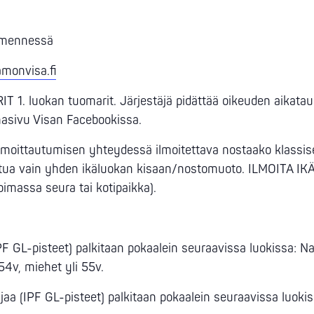
4 mennessä
monvisa.fi
. luokan tuomarit. Järjestäjä pidättää oikeuden aikataul
sivu Visan Facebookissa.
 ilmoittautumisen yhteydessä ilmoitettava nostaako klass
llistua vain yhden ikäluokan kisaan/nostomuoto. ILMOITA 
assa seura tai kotipaikka).
 GL-pisteet) palkitaan pokaalein seuraavissa luokissa: Nais
54v, miehet yli 55v.
aa (IPF GL-pisteet) palkitaan pokaalein seuraavissa luokiss