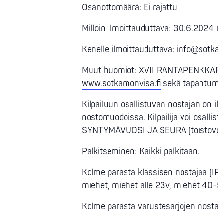
Osanottomäärä: Ei rajattu
Milloin ilmoittauduttava: 30.6.202
Kenelle ilmoittauduttava:
info@sotka
Muut huomiot: XVII RANTAPENKKARIT 1
www.sotkamonvisa.fi
sekä tapahtuma
Kilpailuun osallistuvan nostajan on
nostomuodoissa. Kilpailija voi osa
SYNTYMÄVUOSI JA SEURA (toistovoim
Palkitseminen: Kaikki palkitaan.
Kolme parasta klassisen nostajaa (IPF
miehet, miehet alle 23v, miehet 40-
Kolme parasta varustesarjojen nostaj