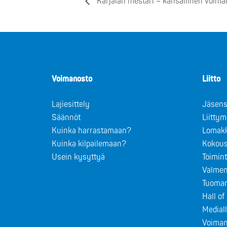
Karjalan mestari – kansallinen voima
Voimanosto
Liitto
Lajiesittely
Jäsens
Säännöt
Liitty
Kuinka harrastamaan?
Lomak
Kuinka kilpailemaan?
Kokous
Usein kysyttyä
Toimin
Valmen
Tuomar
Hall o
Medial
Voiman