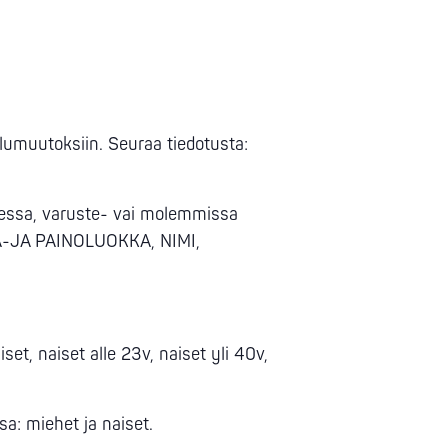
umuutoksiin. Seuraa tiedotusta:
isessa, varuste- vai molemmissa
IKÄ-JA PAINOLUOKKA, NIMI,
et, naiset alle 23v, naiset yli 40v,
a: miehet ja naiset.