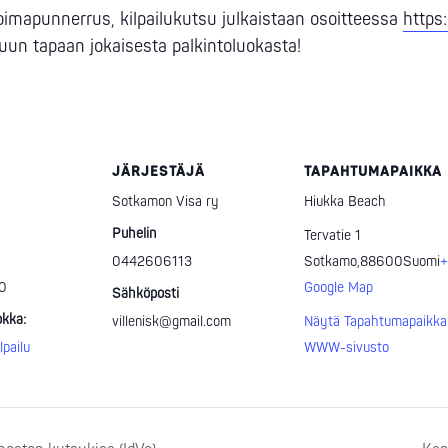
imapunnerrus, kilpailukutsu julkaistaan osoitteessa
https
tuun tapaan jokaisesta palkintoluokasta!
JÄRJESTÄJÄ
TAPAHTUMAPAIKKA
Sotkamon Visa ry
Hiukka Beach
Puhelin
Tervatie 1
0442606113
Sotkamo
,
88600
Suomi
+
00
Google Map
Sähköposti
kka:
villenisk@gmail.com
Näytä Tapahtumapaikka
lpailu
WWW-sivusto