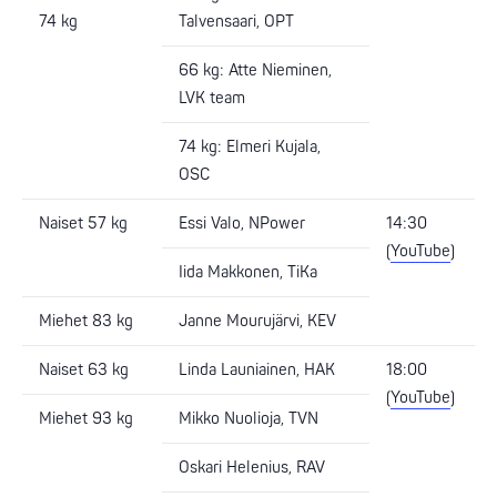
74 kg
Talvensaari, OPT
66 kg: Atte Nieminen,
LVK team
74 kg: Elmeri Kujala,
OSC
Naiset 57 kg
Essi Valo, NPower
14:30
(
YouTube
)
Iida Makkonen, TiKa
Miehet 83 kg
Janne Mourujärvi, KEV
Naiset 63 kg
Linda Launiainen, HAK
18:00
(
YouTube
)
Miehet 93 kg
Mikko Nuolioja, TVN
Oskari Helenius, RAV