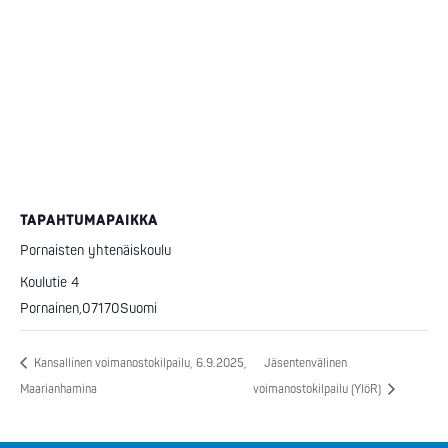
TAPAHTUMAPAIKKA
Pornaisten yhtenäiskoulu
Koulutie 4
Pornainen
,
07170
Suomi
Kansallinen voimanostokilpailu, 6.9.2025,
Jäsentenvälinen
Maarianhamina
voimanostokilpailu (YlöR)