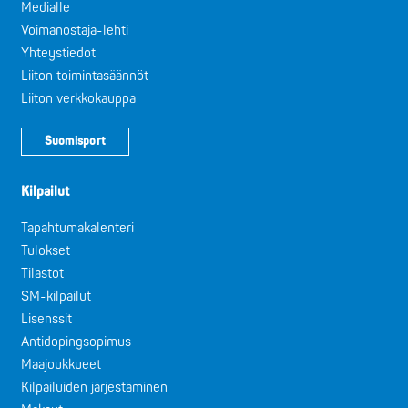
Medialle
Voimanostaja-lehti
Yhteystiedot
Liiton toimintasäännöt
Liiton verkkokauppa
Suomisport
Kilpailut
Tapahtumakalenteri
Tulokset
Tilastot
SM-kilpailut
Lisenssit
Antidopingsopimus
Maajoukkueet
Kilpailuiden järjestäminen