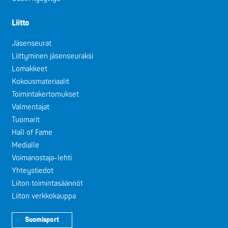
Liitto
Jäsenseurat
Liittyminen jäsenseuraksi
Lomakkeet
Kokousmateriaalit
Toimintakertomukset
Valmentajat
Tuomarit
Hall of Fame
Medialle
Voimanostaja-lehti
Yhteystiedot
Liiton toimintasäännöt
Liiton verkkokauppa
Suomisport