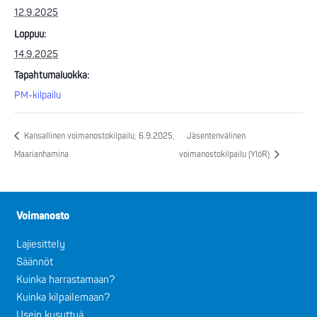
12.9.2025
Loppuu:
14.9.2025
Tapahtumaluokka:
PM-kilpailu
Kansallinen voimanostokilpailu, 6.9.2025,
Jäsentenvälinen
Maarianhamina
voimanostokilpailu (YlöR)
Voimanosto
Lajiesittely
Säännöt
Kuinka harrastamaan?
Kuinka kilpailemaan?
Usein kysyttyä