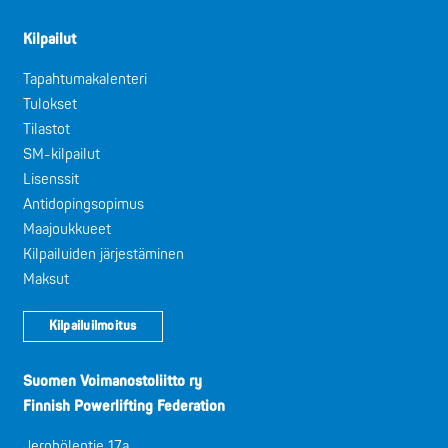
Kilpailut
Tapahtumakalenteri
Tulokset
Tilastot
SM-kilpailut
Lisenssit
Antidopingsopimus
Maajoukkueet
Kilpailuiden järjestäminen
Maksut
Kilpailuilmoitus
Suomen Voimanostoliitto ry
Finnish Powerlifting Federation
Jernbölentie 17a