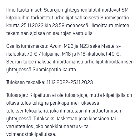
Ilmoittautumiset: Seurojen yhteyshenkilöt ilmoittavat SM-
kilpailuihin tarkoitetut urheilijat sähköisesti Suomisportin
kautta 25.11.2023 klo 23.59 mennessä. Ilmoittautumisten
tekeminen ajoissa on seurojen vastuulla.
Osallistumismaksu: Avoin, M23 ja N23 sekä Masters-
ikäluokat 70 € / kilpailija, M18 ja N18-ikäluokat 40 €.
Seuran tulee maksaa ilmoittamansa urheilijat ilmoittamisen
yhteydessä Suomisportin kautta..
Tuloksen tekoaika: 11.12.2022-25.11.2023
Tulosrajat: Kilpailuun ei ole tulosrajoja, mutta kilpailijalla on
oltava tulos tehtynä penkkipunnerruksessa
tuloksentekoaikana, joka ilmoitetaan ilmoittautumisen
yhteydessä. Tulokseksi lasketaan joko klassinen tai
varustetulos joko penkkipunnerrus- tai
voimanostokilpailuissa.