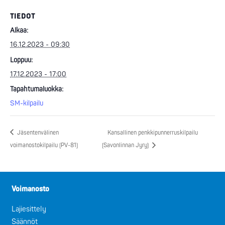
TIEDOT
Alkaa:
16.12.2023 - 09:30
Loppuu:
17.12.2023 - 17:00
Tapahtumaluokka:
SM-kilpailu
Jäsentenvälinen
Kansallinen penkkipunnerruskilpailu
voimanostokilpailu (PV-81)
(Savonlinnan Jyry)
Voimanosto
Lajiesittely
Säännöt