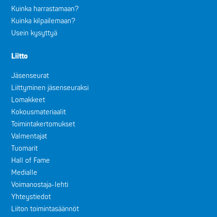
Kuinka harrastamaan?
Kuinka kilpailemaan?
Usein kysyttyä
Liitto
Jäsenseurat
Liittyminen jäsenseuraksi
Lomakkeet
Kokousmateriaalit
Toimintakertomukset
Valmentajat
Tuomarit
Hall of Fame
Medialle
Voimanostaja-lehti
Yhteystiedot
Liiton toimintasäännöt