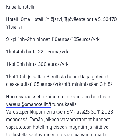
Kilpailuhotelli:
Hotelli Oma Hotelli, Ylöjärvi, Työväentalontie 5, 33470
Ylöjärvi
9 kpl 1hh-2hh hinnat 110euroa/135euroa/vrk
1 kpl 4hh hinta 220 euroa/vrk
1 kpl 6hh hinta 300 euroa/vrk
1 kpl 10hh (sisältää 3 erillistä huonetta ja yhteiset
oleskelutilat) 65 euroa/vrk/hlö, minimissään 3 hlöä
Huonevaraukset jokainen tekee suoraan hotellista
varaus@omahotellit.fi
tunnuksella
Varustepenkkipunnerruksen SM-kisa23 30.11.2023
mennessä. Tämän jälkeen varaamattomat huoneet
vapautetaan hotellin yleiseen myyntiin ja niitä voi
tiedustella saatavuuden mukaan päivän hinnalla.