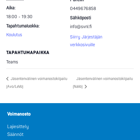
Aika:
0449676858
18:00 - 19:30
Sähköposti
Tapahtumaluokka:
info@svnl.fi
Koulutus
Siirry Järjestäjän
verkkosivuille
TAPAHTUMAPAIKKA
Teams
Jäsentenvälinen voimanostokilpailu
Jäsentenvälinen voimanostokilpailu
(Avo/LeVo)
(NaVo)
Voimanosto
Lajiesittely
Säännöt