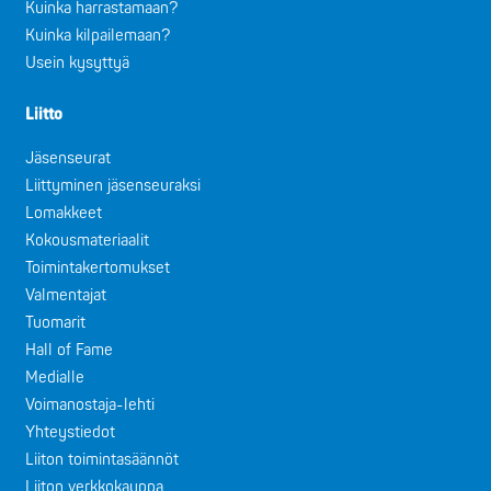
Kuinka harrastamaan?
Kuinka kilpailemaan?
Usein kysyttyä
Liitto
Jäsenseurat
Liittyminen jäsenseuraksi
Lomakkeet
Kokousmateriaalit
Toimintakertomukset
Valmentajat
Tuomarit
Hall of Fame
Medialle
Voimanostaja-lehti
Yhteystiedot
Liiton toimintasäännöt
Liiton verkkokauppa