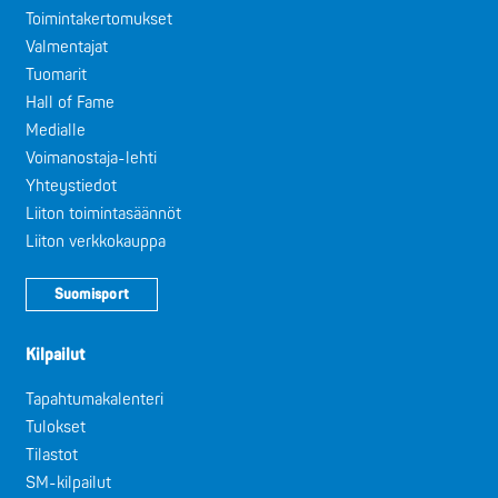
Toimintakertomukset
Valmentajat
Tuomarit
Hall of Fame
Medialle
Voimanostaja-lehti
Yhteystiedot
Liiton toimintasäännöt
Liiton verkkokauppa
Suomisport
Kilpailut
Tapahtumakalenteri
Tulokset
Tilastot
SM-kilpailut