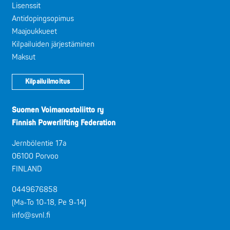
Lisenssit
Antidopingsopimus
Maajoukkueet
Kilpailuiden järjestäminen
Maksut
Kilpailuilmoitus
Suomen Voimanostoliitto ry
Finnish Powerlifting Federation
Jernbölentie 17a
06100 Porvoo
FINLAND
0449676858
(Ma-To 10-18, Pe 9-14)
info@svnl.fi