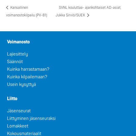
Kansallinen
SVNL kouluttaa- ajankohtaiset AD-asiat,
voimanostokilpailu (PV-81)
Jukka Sirviö/SUEK
Voimanosto
Lajiesittely
Säännöt
Kuinka harrastamaan?
Kuinka kilpailemaan?
Usein kysyttyä
Liitto
Jäsenseurat
Liittyminen jäsenseuraksi
Lomakkeet
Kokousmateriaalit