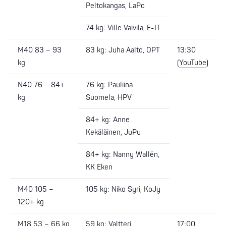
Peltokangas, LaPo
74 kg: Ville Vaivila, E-IT
M40 83 – 93
83 kg: Juha Aalto, OPT
13:30
kg
(
YouTube
)
N40 76 – 84+
76 kg: Pauliina
kg
Suomela, HPV
84+ kg: Anne
Kekäläinen, JuPu
84+ kg: Nanny Wallén,
KK Eken
M40 105 –
105 kg: Niko Syri, KoJy
120+ kg
M18 53 – 66 kg
59 kg: Valtteri
17:00