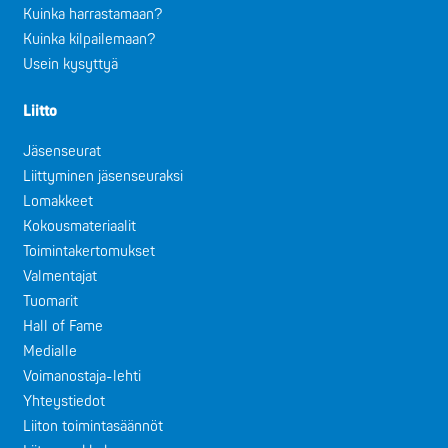
Kuinka harrastamaan?
Kuinka kilpailemaan?
Usein kysyttyä
Liitto
Jäsenseurat
Liittyminen jäsenseuraksi
Lomakkeet
Kokousmateriaalit
Toimintakertomukset
Valmentajat
Tuomarit
Hall of Fame
Medialle
Voimanostaja-lehti
Yhteystiedot
Liiton toimintasäännöt