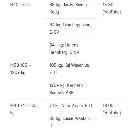
N40 kaikki
63 kg: Janika Kivelä,
15:30
KoJy
(
YouTube
)
84 kg: Tiina Leppäaho,
E-SV
84+ kg: Helena
Rehnberg, E-SV
M50 105 –
105 kg: Kaj Wasenius,
120+ kg
E-IT
120+ kg: Kenneth
Sandvik, ÅKK
M40 74 – 105
74 kg: Ville Vaivila, E-IT
18:00
kg
(
YouTube
)
83 kg: Lasse Arkela, E-
IT