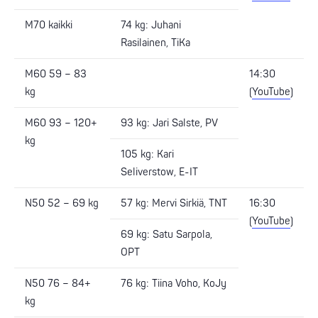
M70 kaikki
74 kg: Juhani
Rasilainen, TiKa
M60 59 – 83
14:30
kg
(
YouTube
)
M60 93 – 120+
93 kg: Jari Salste, PV
kg
105 kg: Kari
Seliverstow, E-IT
N50 52 – 69 kg
57 kg: Mervi Sirkiä, TNT
16:30
(
YouTube
)
69 kg: Satu Sarpola,
OPT
N50 76 – 84+
76 kg: Tiina Voho, KoJy
kg