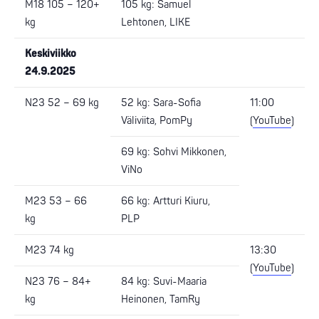
M18 105 – 120+
105 kg: Samuel
kg
Lehtonen, LIKE
Keskiviikko
24.9.2025
N23 52 – 69 kg
52 kg: Sara-Sofia
11:00
Väliviita, PomPy
(
YouTube
)
69 kg: Sohvi Mikkonen,
ViNo
M23 53 – 66
66 kg: Artturi Kiuru,
kg
PLP
M23 74 kg
13:30
(
YouTube
)
N23 76 – 84+
84 kg: Suvi-Maaria
kg
Heinonen, TamRy