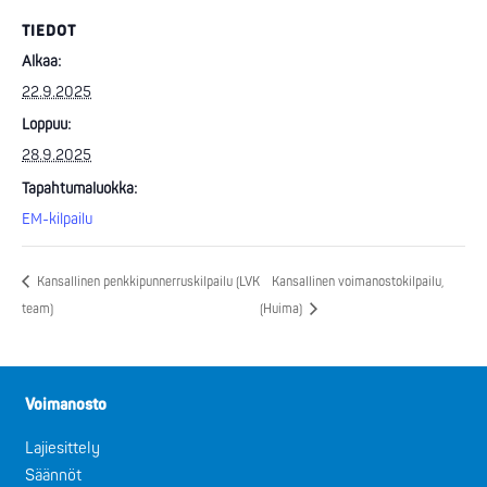
TIEDOT
Alkaa:
22.9.2025
Loppuu:
28.9.2025
Tapahtumaluokka:
EM-kilpailu
Kansallinen penkkipunnerruskilpailu (LVK
Kansallinen voimanostokilpailu,
team)
(Huima)
Voimanosto
Lajiesittely
Säännöt