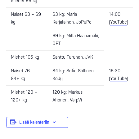
Miehet 93 kg
Naiset 63 – 69
63 kg: Maria
14:00
kg
Karjalainen, JoPuPo
(
YouTube
)
69 kg: Milla Haapamäki,
OPT
Miehet 105 kg
Santtu Turunen, JVK
Naiset 76 –
84 kg: Sofie Sällinen,
16:30
84+ kg
KoJy
(
YouTube
)
Miehet 120 –
120 kg: Markus
120+ kg
Ahonen, VarpVi
Lisää kalenteriin