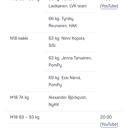
Lavikainen, LVK team
(
YouTube
)
66 kg: Tyrsky
Reunanen, HAK
N18 kaikki
63 kg: Ninni Kopola,
SiSi
63 kg: Jenna Tarvainen,
PomPy
69 kg: Essi Närvä,
PomPy
M18 74 kg
Alexander Björkqvist,
NyKK
M18 83 – 93 kg
20:00
(
YouTube
)