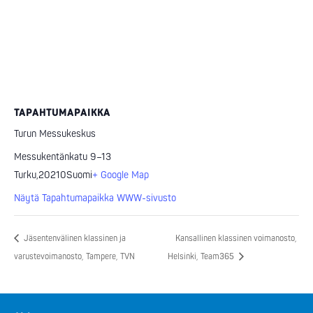
TAPAHTUMAPAIKKA
Turun Messukeskus
Messukentänkatu 9–13
Turku
,
20210
Suomi
+ Google Map
Näytä Tapahtumapaikka WWW-sivusto
Jäsentenvälinen klassinen ja
Kansallinen klassinen voimanosto,
varustevoimanosto, Tampere, TVN
Helsinki, Team365