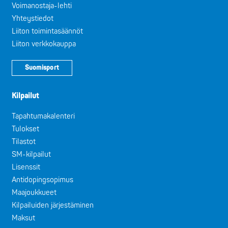
Voimanostaja-lehti
Yhteystiedot
Liiton toimintasäännöt
Liiton verkkokauppa
Suomisport
Kilpailut
Tapahtumakalenteri
Tulokset
Tilastot
SM-kilpailut
Lisenssit
Antidopingsopimus
Maajoukkueet
Kilpailuiden järjestäminen
Maksut