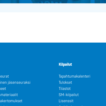
Kilpailut
eurat
Tapahtumakalenteri
minen jäsenseuraksi
Tulokset
keet
Tilastot
materiaalit
SM-kilpailut
takertomukset
Lisenssit