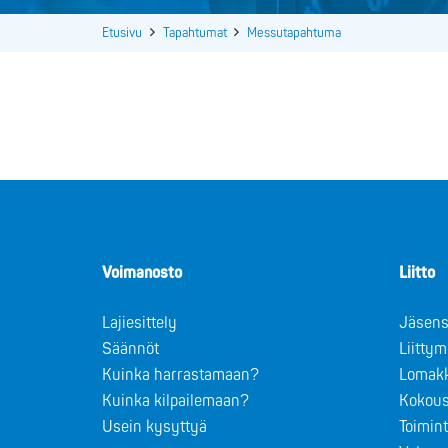
Etusivu
Tapahtumat
Messutapahtuma
Voimanosto
Liitto
Lajiesittely
Jäsens
Säännöt
Liitty
Kuinka harrastamaan?
Lomak
Kuinka kilpailemaan?
Kokous
Usein kysyttyä
Toimin