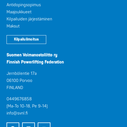
Antidopingsopimus
Maajoukkueet
Kilpailuiden järjestäminen
Maksut
Kilpailuilmoitus
Suomen Voimanostoliitto ry
Finnish Powerlifting Federation
Jernbölentie 17a
06100 Porvoo
FINLAND
0449676858
(Ma-To 10-18, Pe 9-14)
info@svnl.fi