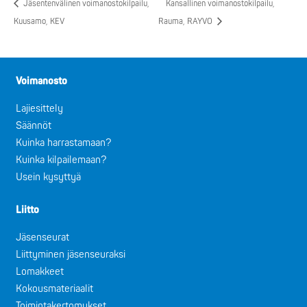
Jäsentenvälinen voimanostokilpailu,
Kansallinen voimanostokilpailu,
Kuusamo, KEV
Rauma, RAYVO
Voimanosto
Lajiesittely
Säännöt
Kuinka harrastamaan?
Kuinka kilpailemaan?
Usein kysyttyä
Liitto
Jäsenseurat
Liittyminen jäsenseuraksi
Lomakkeet
Kokousmateriaalit
Toimintakertomukset