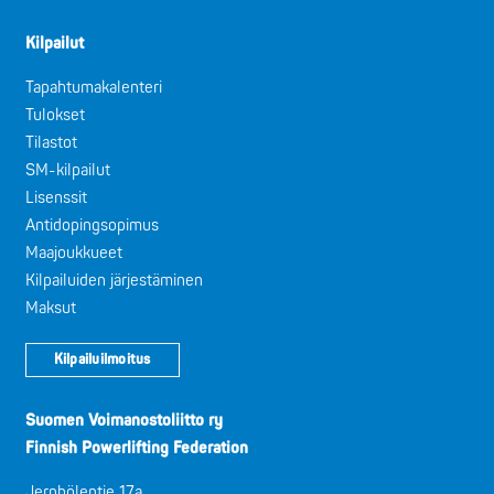
Kilpailut
Tapahtumakalenteri
Tulokset
Tilastot
SM-kilpailut
Lisenssit
Antidopingsopimus
Maajoukkueet
Kilpailuiden järjestäminen
Maksut
Kilpailuilmoitus
Suomen Voimanostoliitto ry
Finnish Powerlifting Federation
Jernbölentie 17a