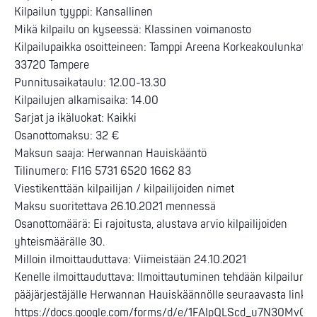
Kilpailun tyyppi: Kansallinen
Mikä kilpailu on kyseessä: Klassinen voimanosto
Kilpailupaikka osoitteineen: Tamppi Areena Korkeakoulunkatu 1
33720 Tampere
Punnitusaikataulu: 12.00-13.30
Kilpailujen alkamisaika: 14.00
Sarjat ja ikäluokat: Kaikki
Osanottomaksu: 32 €
Maksun saaja: Herwannan Hauiskääntö
Tilinumero: FI16 5731 6520 1662 83
Viestikenttään kilpailijan / kilpailijoiden nimet
Maksu suoritettava 26.10.2021 mennessä
Osanottomäärä: Ei rajoitusta, alustava arvio kilpailijoiden
yhteismäärälle 30.
Milloin ilmoittauduttava: Viimeistään 24.10.2021
Kenelle ilmoittauduttava: Ilmoittautuminen tehdään kilpailun
pääjärjestäjälle Herwannan Hauiskäännölle seuraavasta linkist
https://docs.google.com/forms/d/e/1FAIpQLScd_u7N30MvOf