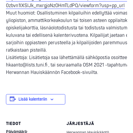
0zbvn1lXSlJk_mxrgjoNzOHmTLdPQ/viewform?usp=pp_url
Muut huomiot: Osallistuminen kilpailuihin edellyttää voimassa
yliopiston, ammattikorkeakoulun tai toisen asteen oppilaitokse
opiskelijakorttia, läsnäolotodistusta tai todistusta valmistumis
kuluvana tai edellisenä kalenterivuotena. Kilpailijat jaetaan eri
sarjoihin oppiasteen perusteella ja kilpailijoiden paremmuus
ratkaistaan pisteillä.
Lisätietoja: Lisätietoja saa lähettämällä sähköpostia osoittees
hkaanto@lists.tuni.fi , tai seuraamalla OSM 2021 -tapahtumaa
Herwannan Hauiskäännön Facebook-sivuilta.
Lisää kalenteriin
TIEDOT
JÄRJESTÄJÄ
Päivämäärä:
Herwannan Hauiskääntö