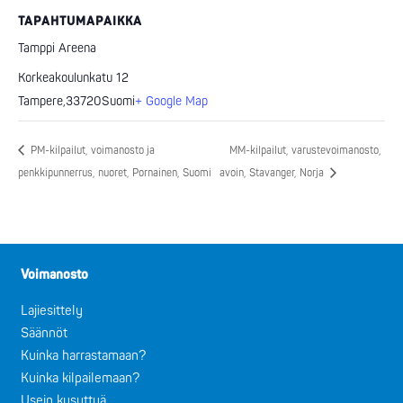
TAPAHTUMAPAIKKA
Tamppi Areena
Korkeakoulunkatu 12
Tampere
,
33720
Suomi
+ Google Map
PM-kilpailut, voimanosto ja
MM-kilpailut, varustevoimanosto,
penkkipunnerrus, nuoret, Pornainen, Suomi
avoin, Stavanger, Norja
Voimanosto
Lajiesittely
Säännöt
Kuinka harrastamaan?
Kuinka kilpailemaan?
Usein kysyttyä