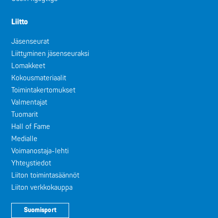
Liitto
Jäsenseurat
Liittyminen jäsenseuraksi
Lomakkeet
Kokousmateriaalit
Toimintakertomukset
Valmentajat
Tuomarit
Hall of Fame
Medialle
Voimanostaja-lehti
Yhteystiedot
Liiton toimintasäännöt
Liiton verkkokauppa
Suomisport