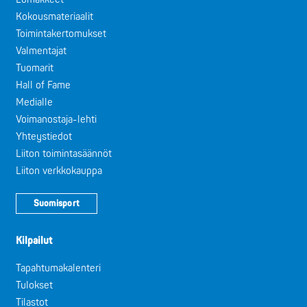
Kokousmateriaalit
Toimintakertomukset
Valmentajat
Tuomarit
Hall of Fame
Medialle
Voimanostaja-lehti
Yhteystiedot
Liiton toimintasäännöt
Liiton verkkokauppa
Suomisport
Kilpailut
Tapahtumakalenteri
Tulokset
Tilastot