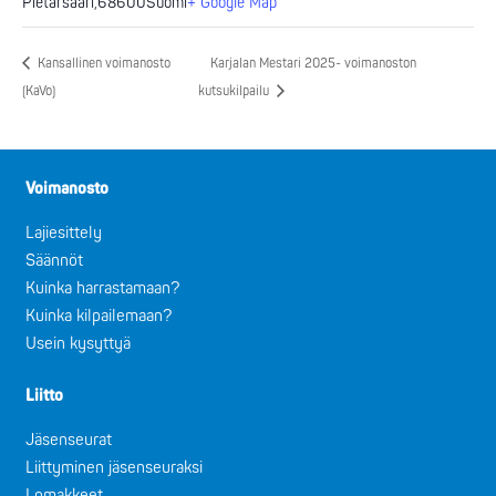
Pietarsaari
,
68600
Suomi
+ Google Map
Kansallinen voimanosto
Karjalan Mestari 2025- voimanoston
(KaVo)
kutsukilpailu
Voimanosto
Lajiesittely
Säännöt
Kuinka harrastamaan?
Kuinka kilpailemaan?
Usein kysyttyä
Liitto
Jäsenseurat
Liittyminen jäsenseuraksi
Lomakkeet