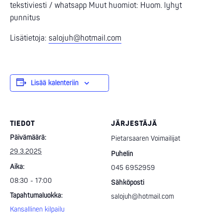
tekstiviesti / whatsapp Muut huomiot: Huom. lyhyt
punnitus
Lisätietoja:
salojuh@hotmail.com
Lisää kalenteriin
TIEDOT
JÄRJESTÄJÄ
Päivämäärä:
Pietarsaaren Voimailijat
29.3.2025
Puhelin
Aika:
045 6952959
08:30 - 17:00
Sähköposti
Tapahtumaluokka:
salojuh@hotmail.com
Kansallinen kilpailu