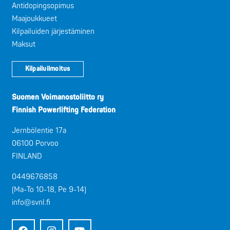
Antidopingsopimus
Maajoukkueet
Kilpailuiden järjestäminen
Maksut
Kilpailuilmoitus
Suomen Voimanostoliitto ry
Finnish Powerlifting Federation
Jernbölentie 17a
06100 Porvoo
FINLAND
0449676858
(Ma-To 10-18, Pe 9-14)
info@svnl.fi