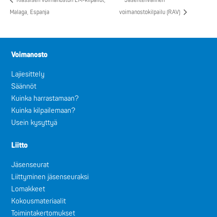
Klassisen voimanoston EM-kilpailut,
Jäsentenvälinen
Malaga, Espanja
voimanostokilpailu (RAV)
Voimanosto
Lajiesittely
Säännöt
Kuinka harrastamaan?
Kuinka kilpailemaan?
Usein kysyttyä
Liitto
Jäsenseurat
Liittyminen jäsenseuraksi
Lomakkeet
Kokousmateriaalit
Toimintakertomukset