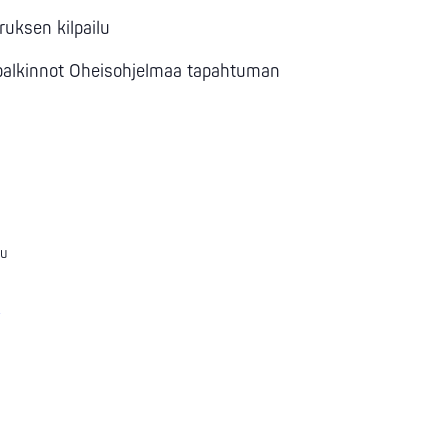
uksen kilpailu
 palkinnot Oheisohjelmaa tapahtuman
lu
+