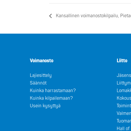
Kansallinen voimanostokilpailu, Pieta
Voimanosto
Liitto
Lajiesittely
Jäsens
Säännöt
Liitty
Kuinka harrastamaan?
Lomak
Kuinka kilpailemaan?
Kokous
Usein kysyttyä
Toimin
Valmen
Tuomar
Hall o