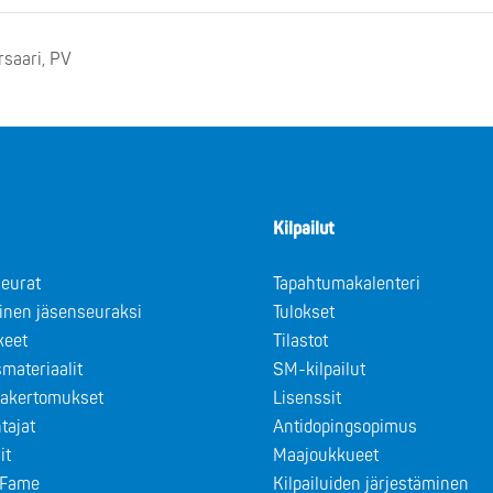
rsaari, PV
Kilpailut
eurat
Tapahtumakalenteri
minen jäsenseuraksi
Tulokset
keet
Tilastot
materiaalit
SM-kilpailut
takertomukset
Lisenssit
tajat
Antidopingsopimus
it
Maajoukkueet
f Fame
Kilpailuiden järjestäminen