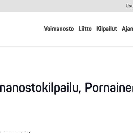
Use
Voimanosto
Liitto
Kilpailut
Ajan
manostokilpailu, Pornain