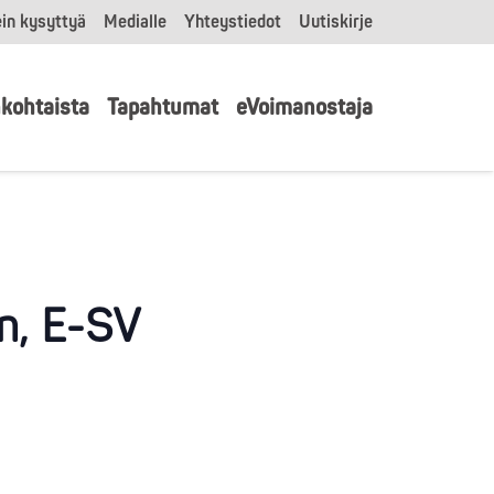
in kysyttyä
Medialle
Yhteystiedot
Uutiskirje
kohtaista
Tapahtumat
eVoimanostaja
en, E-SV