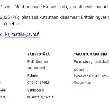
@svnl.fi
Muut huomiot: Kutsukilpailu, varustepenkkipunnerr
/2025 IPFgl pisteissä kutsutaan kisaamaan Erittäin hyvät
isää tietoa
2 ,
kaj.mattila@svnl.fi
JÄRJESTÄJÄ
TAPAHTUMAPAIKKA
Etelä-Suomen
Pornaisten yhtenäiskou
Voimanostajat
Koulutie 4
Puhelin
Pornainen
,
07170
Suomi
0
04045497462
Google Map
kka:
Sähköposti
lpailu
kaj.mattila@svnl.fi