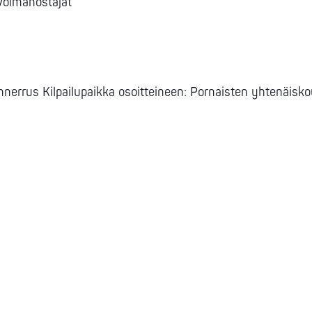
 Voimanostajat
nerrus Kilpailupaikka osoitteineen: Pornaisten yhtenäiskou