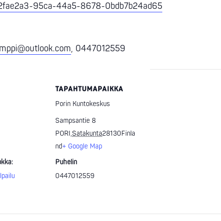
s/22fae2a3-95ca-44a5-8678-0bdb7b24ad65
emppi@outlook.com
, 0447012559
TAPAHTUMAPAIKKA
Porin Kuntokeskus
Sampsantie 8
PORI
,
Satakunta
28130
Finla
0
nd
+ Google Map
kka:
Puhelin
lpailu
0447012559