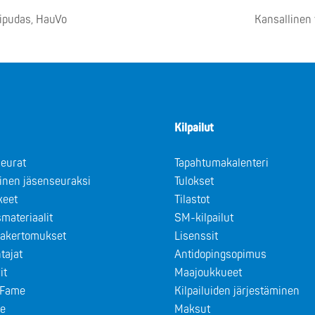
kipudas, HauVo
Kansallinen
Kilpailut
eurat
Tapahtumakalenteri
minen jäsenseuraksi
Tulokset
keet
Tilastot
materiaalit
SM-kilpailut
takertomukset
Lisenssit
tajat
Antidopingsopimus
it
Maajoukkueet
f Fame
Kilpailuiden järjestäminen
le
Maksut