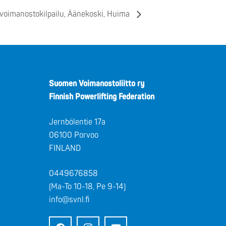
 voimanostokilpailu, Äänekoski, Huima
Suomen Voimanostoliitto ry
Finnish Powerlifting Federation
Jernbölentie 17a
06100 Porvoo
FINLAND
0449676858
(Ma-To 10-18, Pe 9-14)
info@svnl.fi