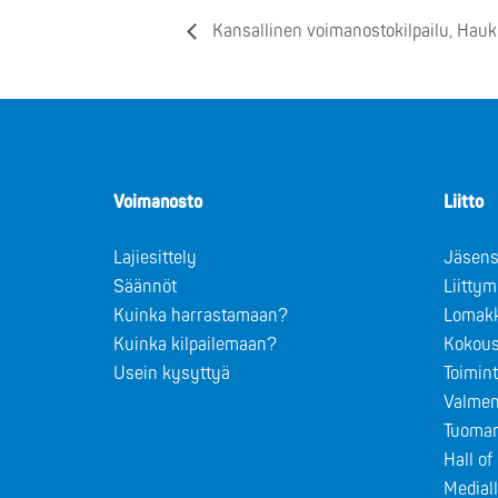
Kansallinen voimanostokilpailu, Hau
Voimanosto
Liitto
Lajiesittely
Jäsens
Säännöt
Liitty
Kuinka harrastamaan?
Lomak
Kuinka kilpailemaan?
Kokous
Usein kysyttyä
Toimin
Valmen
Tuomar
Hall o
Medial