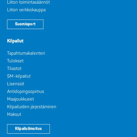
Liiton toimintasäännöt
Liiton verkkokauppa
Suomisport
Kilpailut
Tapahtumakalenteri
Tulokset
Tilastot
SM-kilpailut
Lisenssit
Antidopingsopimus
Maajoukkueet
Kilpailuiden järjestäminen
Maksut
Kilpailuilmoitus