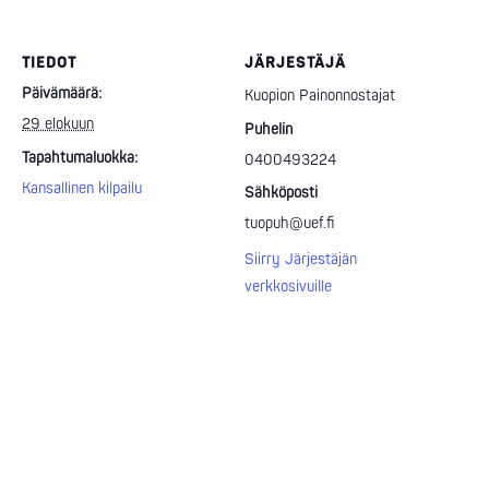
TIEDOT
JÄRJESTÄJÄ
Päivämäärä:
Kuopion Painonnostajat
29 elokuun
Puhelin
Tapahtumaluokka:
0400493224
Kansallinen kilpailu
Sähköposti
tuopuh@uef.fi
Siirry Järjestäjän
verkkosivuille