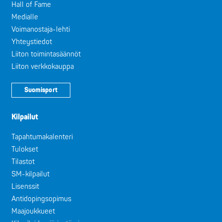
Hall of Fame
Medialle
Voimanostaja-lehti
Yhteystiedot
Liiton toimintasäännöt
Liiton verkkokauppa
Suomisport
Kilpailut
Tapahtumakalenteri
Tulokset
Tilastot
SM-kilpailut
Lisenssit
Antidopingsopimus
Maajoukkueet