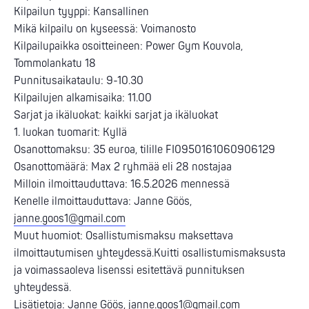
Kilpailun tyyppi: Kansallinen
Mikä kilpailu on kyseessä: Voimanosto
Kilpailupaikka osoitteineen: Power Gym Kouvola,
Tommolankatu 18
Punnitusaikataulu: 9-10.30
Kilpailujen alkamisaika: 11.00
Sarjat ja ikäluokat: kaikki sarjat ja ikäluokat
1. luokan tuomarit: Kyllä
Osanottomaksu: 35 euroa, tilille FI0950161060906129
Osanottomäärä: Max 2 ryhmää eli 28 nostajaa
Milloin ilmoittauduttava: 16.5.2026 mennessä
Kenelle ilmoittauduttava: Janne Göös,
janne.goos1@gmail.com
Muut huomiot: Osallistumismaksu maksettava
ilmoittautumisen yhteydessä.Kuitti osallistumismaksusta
ja voimassaoleva lisenssi esitettävä punnituksen
yhteydessä.
Lisätietoja: Janne Göös,
janne.goos1@gmail.com