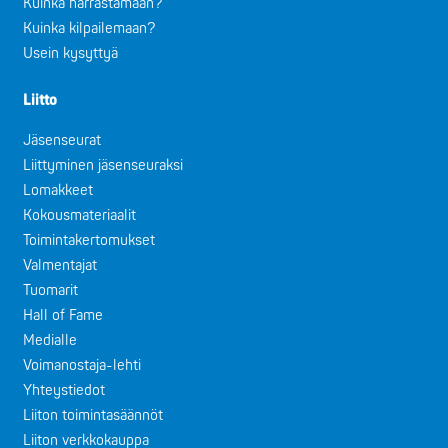
Kuinka harrastamaan?
Kuinka kilpailemaan?
Usein kysyttyä
Liitto
Jäsenseurat
Liittyminen jäsenseuraksi
Lomakkeet
Kokousmateriaalit
Toimintakertomukset
Valmentajat
Tuomarit
Hall of Fame
Medialle
Voimanostaja-lehti
Yhteystiedot
Liiton toimintasäännöt
Liiton verkkokauppa