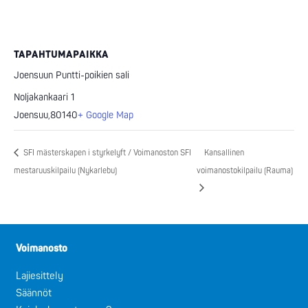
TAPAHTUMAPAIKKA
Joensuun Puntti-poikien sali
Noljakankaari 1
Joensuu
,
80140
+ Google Map
SFI mästerskapen i styrkelyft / Voimanoston SFI
Kansallinen
mestaruuskilpailu (Nykarlebu)
voimanostokilpailu (Rauma)
Voimanosto
Lajiesittely
Säännöt