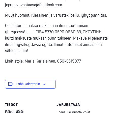
jopupovnvastaava(at)outlook.com
Muut huomiot: Klassinen ja varustekilpailu, lyhyt punnitus.
Osallistumismaksu maksetaan ilmoittautumisen
yhteydessä tilille FI64 5770 0520 0660 33, OKOYFIHH,
kuitti maksusta mukaan punnitukseen. Maksua ei palauteta
ilman hyväksyttävää syytä. Ilmoittautumiset ainoastaan
sähköpostiin!
Lisätietoja: Maria Karjalainen, 050-3515077
Lisää kalenteriin
TIEDOT
JÄRJESTÄJÄ
Päivämäärä:
Joensuun Puntti-Pojat