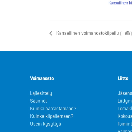
Kansallinen ki
Kansallinen voimanostokilpailu (HeTa)
Voimanosto
Liitto
Lajiesittely
Jäsens
Säännöt
Liitty
Kuinka harrastamaan?
Lomak
Kuinka kilpailemaan?
Kokous
Usein kysyttyä
Toimin
Valmen