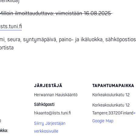
enkilöä)
illoin ilmoittauduttava: viimeistään 16.08.2025
ts.tuni.fi
, seura, syntymäpäivä, paino- ja ikäluokka, sähköpostiosoi
rtista
JÄRJESTÄJÄ
TAPAHTUMAPAIKKA
Herwannan Hauiskääntö
Korkeakoulunkatu 12
Sähköposti
Korkeakoulunkatu 12
hkaanto@lists.tuni.fi
Tampere
,
33720
Finland
+
0
Google Map
Siirry Järjestäjän
kka:
verkkosivuille