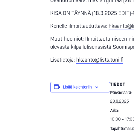
Osanottomäärä: max 2 ryhmää (28 h
KISA ON TÄYNNÄ (18.3.2025 EDIT)
M
Kenelle ilmoittauduttava:
hkaanto@lis
Muut huomiot: Ilmoittautumiseen nimi
olevasta kilpailulisenssistä Suomispo
Lisätietoja:
hkaanto@lists.tuni.fi
TIEDOT
Lisää kalenteriin
Päivämäärä:
23.8.2025
Aika:
10:00 - 17:0
Tapahtumaluo