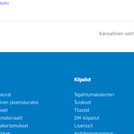
lpailu
Kansallinen voim
Kilpailut
eurat
Tapahtumakalenteri
minen jäsenseuraksi
Tulokset
keet
Tilastot
materiaalit
SM-kilpailut
takertomukset
Lisenssit
tajat
Antidopingsopimus