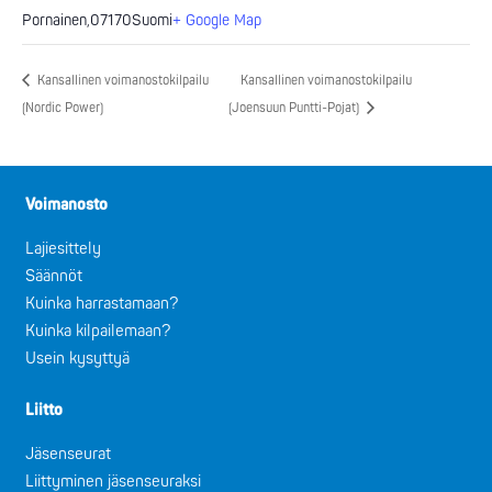
Pornainen
,
07170
Suomi
+ Google Map
Kansallinen voimanostokilpailu
Kansallinen voimanostokilpailu
(Nordic Power)
(Joensuun Puntti-Pojat)
Voimanosto
Lajiesittely
Säännöt
Kuinka harrastamaan?
Kuinka kilpailemaan?
Usein kysyttyä
Liitto
Jäsenseurat
Liittyminen jäsenseuraksi