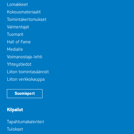
Lomakkeet
Kokousmateriaalit
Toimintakertomukset
Valmentajat
Tuomarit
Hall of Fame
Medialle
Voimanostaja-lehti
Yhteystiedot
Liiton toimintasäännöt
Liiton verkkokauppa
Suomisport
Kilpailut
Tapahtumakalenteri
Tulokset