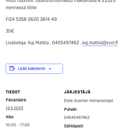
Muut huomiot: Osallistumismaksu maksettava 6.5.2023
mennessä tilille
FI24 5358 0620 3814 49
35€
Lisätietoja: Kaj Mattila , 0405497462 ,
kaj.mattila@svnl.fi
Lisää kalenteriin
TIEDOT
JÄRJESTÄJÄ
Päivämäärä:
Etelä-Suomen Voimanostajat
13.5.2023
Puhelin
Aika:
04045497462
10:00 - 17:00
Sähköposti