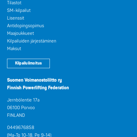
Tilastot
SM-kilpailut
Lisenssit
Antidopingsopimus
Maajoukkueet
Kilpailuiden järjestäminen
Maksut
Kilpailuilmoitus
Suomen Voimanostoliitto ry
Finnish Powerlifting Federation
Jernbölentie 17a
06100 Porvoo
FINLAND
0449676858
(Ma-To 10-18, Pe 9-14)